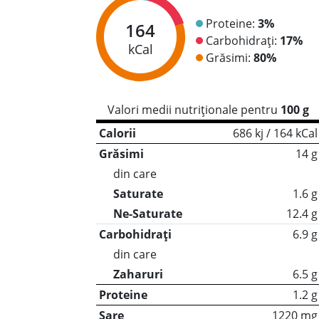
Proteine:
3%
164
Carbohidrați:
17%
kCal
Grăsimi:
80%
Valori medii nutriționale pentru
100 g
Calorii
686 kj / 164 kCal
Grăsimi
14 g
din care
Saturate
1.6 g
Ne-Saturate
12.4 g
Carbohidrați
6.9 g
din care
Zaharuri
6.5 g
Proteine
1.2 g
Sare
1220 mg