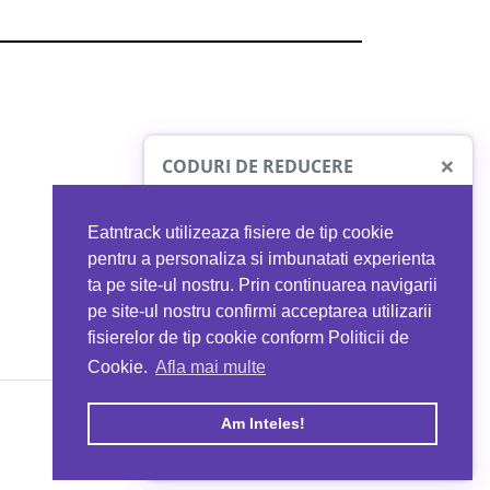
×
CODURI DE REDUCERE
Eatntrack utilizeaza fisiere de tip cookie
O41
MYPROTEIN
pentru a personaliza si imbunatati experienta
ta pe site-ul nostru. Prin continuarea navigarii
 orice comandă
Ai
40%
reducere la orice comandă
pe site-ul nostru confirmi acceptarea utilizarii
EATNTRACK
folosind codul
EATTRACK
fisierelor de tip cookie conform Politicii de
Cookie.
Afla mai multe
acum
Profită acum
Am Inteles!
Copyright © 2026 EAT & TRACK S.R.L