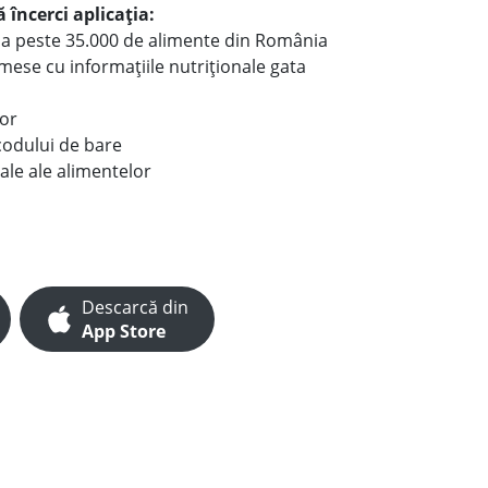
 încerci aplicația:
le a peste 35.000 de alimente din România
e mese cu informațiile nutriționale gata
lor
codului de bare
ale ale alimentelor
Descarcă din
App Store