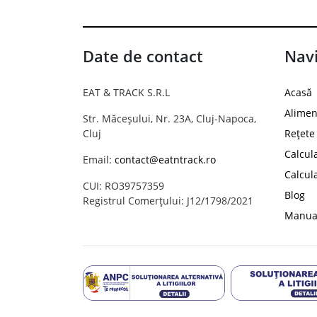
Date de contact
Navi
EAT & TRACK S.R.L
Acasă
Alimen
Str. Măceșului, Nr. 23A, Cluj-Napoca,
Cluj
Rețete
Calcul
Email:
contact@eatntrack.ro
Calcul
CUI: RO39757359
Blog
Registrul Comerțului: J12/1798/2021
Manual