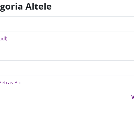
goria Altele
idl)
Petras Bio
V