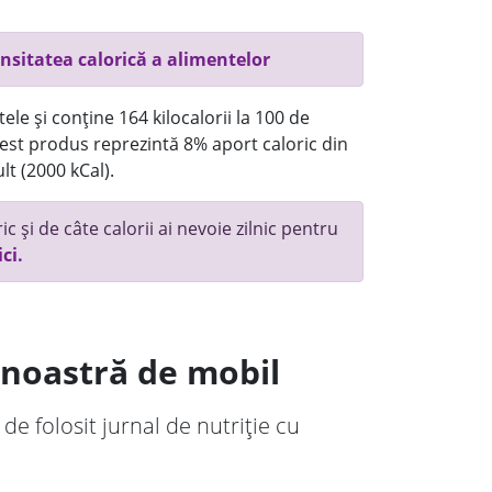
nsitatea calorică a alimentelor
ele și conține 164 kilocalorii la 100 de
st produs reprezintă 8% aport caloric din
lt (2000 kCal).
c și de câte calorii ai nevoie zilnic pentru
ici.
a noastră de mobil
 de folosit jurnal de nutriție cu