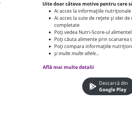
Uite doar câteva motive pentru care să
Ai acces la informațiile nutriționa
Ai acces la sute de rețete și idei d
completate
Poți vedea Nutri-Score-ul alimente
Poți căuta alimente prin scanarea 
Poți compara informațiile nutrițion
și multe multe altele...
Află mai multe detalii
Descarcă din
Google Play