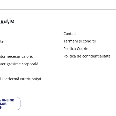
gație
Contact
Termeni și condiții
te
Politica Cookie
Politica de confidențialitate
ator necesar caloric
PROT
ator grăsime corporală
Ai
10%
reducere la
folosind codul
 Platformă Nutriționiști
Profită 