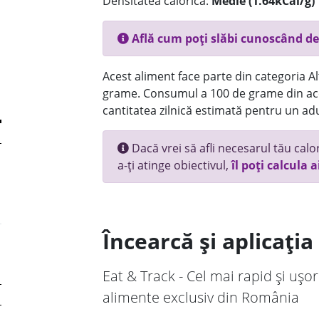
Densitatea calorică:
Medie (1.64kCal/g)
Află cum poți slăbi cunoscând de
Acest aliment face parte din categoria Alt
grame. Consumul a 100 de grame din ace
cantitatea zilnică estimată pentru un adu
Dacă vrei să afli necesarul tău calori
a-ți atinge obiectivul,
îl poți calcula a
Încearcă și aplicați
Eat & Track - Cel mai rapid și ușor
alimente exclusiv din România