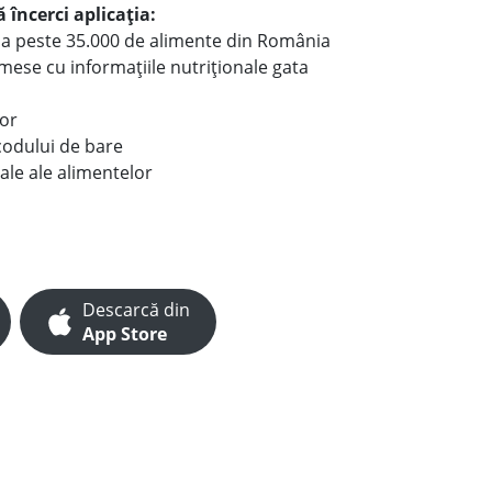
 încerci aplicația:
le a peste 35.000 de alimente din România
e mese cu informațiile nutriționale gata
lor
codului de bare
ale ale alimentelor
Descarcă din
App Store