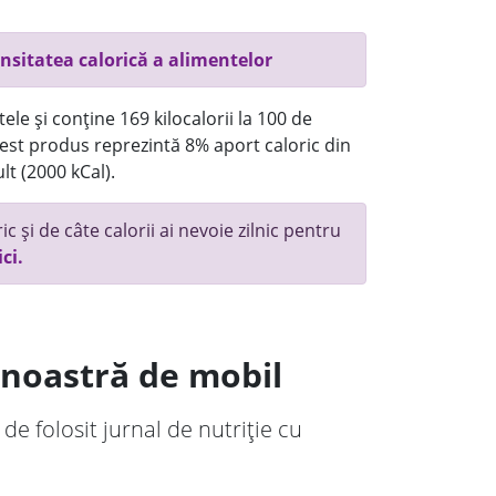
nsitatea calorică a alimentelor
ele și conține 169 kilocalorii la 100 de
st produs reprezintă 8% aport caloric din
lt (2000 kCal).
c și de câte calorii ai nevoie zilnic pentru
ici.
a noastră de mobil
 de folosit jurnal de nutriție cu