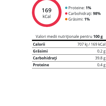
Proteine:
1%
169
Carbohidrați:
98%
kCal
Grăsimi:
1%
Valori medii nutriționale pentru
100 g
Calorii
707 kj / 169 kCal
Grăsimi
0.2 g
Carbohidrați
39.8 g
Proteine
0.4 g