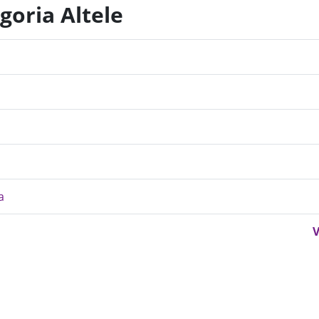
goria Altele
a
V