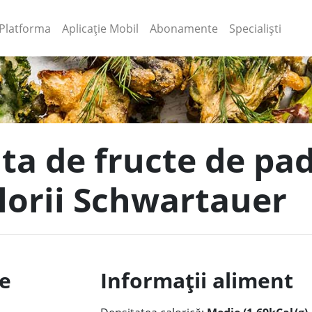
(current)
(current)
Platforma
Aplicație Mobil
Abonamente
Specialiști
ata de fructe de pa
lorii Schwartauer
le
Informații aliment