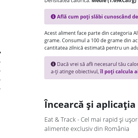
Densitatea calorică:
Medie (1.69kCal/g)
Află cum poți slăbi cunoscând de
Acest aliment face parte din categoria Alt
grame. Consumul a 100 de grame din ace
cantitatea zilnică estimată pentru un adu
Dacă vrei să afli necesarul tău calori
a-ți atinge obiectivul,
îl poți calcula a
Încearcă și aplicați
Eat & Track - Cel mai rapid și ușor
alimente exclusiv din România