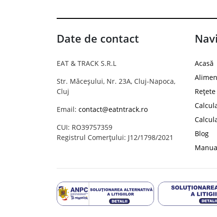
Date de contact
Navi
EAT & TRACK S.R.L
Acasă
Alimen
Str. Măceșului, Nr. 23A, Cluj-Napoca,
Cluj
Rețete
Calcul
Email:
contact@eatntrack.ro
Calcul
CUI: RO39757359
Blog
Registrul Comerțului: J12/1798/2021
Manual