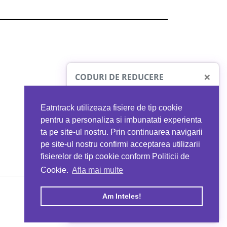
×
CODURI DE REDUCERE
Eatntrack utilizeaza fisiere de tip cookie
O41
MYPROTEIN
pentru a personaliza si imbunatati experienta
ta pe site-ul nostru. Prin continuarea navigarii
 orice comandă
Ai
40%
reducere la orice comandă
pe site-ul nostru confirmi acceptarea utilizarii
EATNTRACK
folosind codul
EATTRACK
fisierelor de tip cookie conform Politicii de
Cookie.
Afla mai multe
acum
Profită acum
Am Inteles!
Copyright © 2026 EAT & TRACK S.R.L