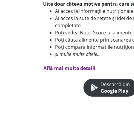
Uite doar câteva motive pentru care să
Ai acces la informațiile nutriționa
Ai acces la sute de rețete și idei d
completate
Poți vedea Nutri-Score-ul alimente
Poți căuta alimente prin scanarea 
Poți compara informațiile nutrițion
și multe multe altele...
Află mai multe detalii
Descarcă din
Google Play