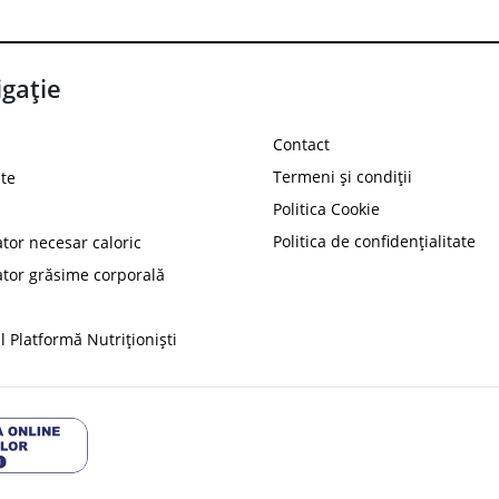
gație
Contact
Termeni și condiții
te
Politica Cookie
Politica de confidențialitate
ator necesar caloric
PROT
ator grăsime corporală
Ai
10%
reducere la
folosind codul
 Platformă Nutriționiști
Profită 