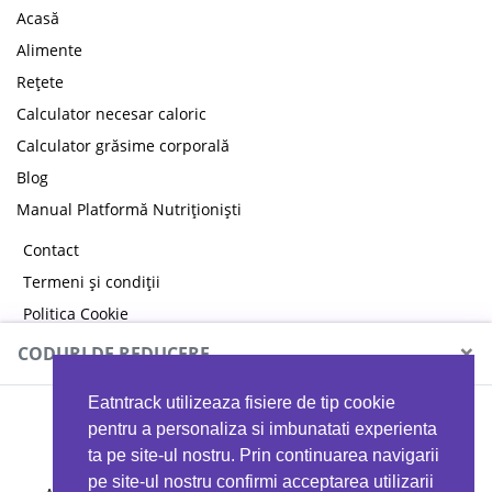
Acasă
Alimente
Rețete
Calculator necesar caloric
Calculator grăsime corporală
Blog
Manual Platformă Nutriționiști
Contact
Termeni și condiții
Politica Cookie
Politica de confidențialitate
×
CODURI DE REDUCERE
Eatntrack utilizeaza fisiere de tip cookie
MYPROTEIN
pentru a personaliza si imbunatati experienta
ta pe site-ul nostru. Prin continuarea navigarii
pe site-ul nostru confirmi acceptarea utilizarii