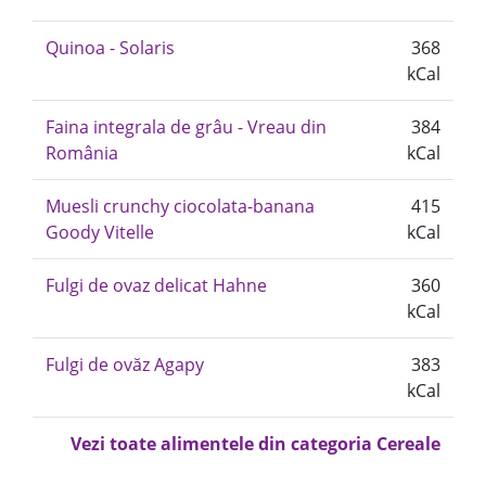
Quinoa - Solaris
368
kCal
Faina integrala de grâu - Vreau din
384
România
kCal
Muesli crunchy ciocolata-banana
415
Goody Vitelle
kCal
Fulgi de ovaz delicat Hahne
360
kCal
Fulgi de ovăz Agapy
383
kCal
Vezi toate alimentele din categoria Cereale