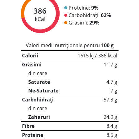
Proteine:
9%
386
Carbohidrați:
62%
kCal
Grăsimi:
29%
Valori medii nutriționale pentru
100 g
Calorii
1615 kj / 386 kCal
Grăsimi
11.7 g
din care
Saturate
4.7 g
Ne-Saturate
7 g
Carbohidrați
57.3 g
din care
Zaharuri
24.9 g
Fibre
8.4 g
Proteine
8.5 g