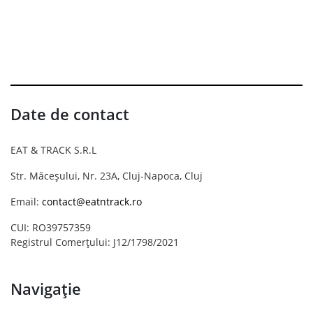
Date de contact
EAT & TRACK S.R.L
Str. Măceșului, Nr. 23A, Cluj-Napoca, Cluj
Email:
contact@eatntrack.ro
CUI: RO39757359
Registrul Comerțului: J12/1798/2021
Navigație