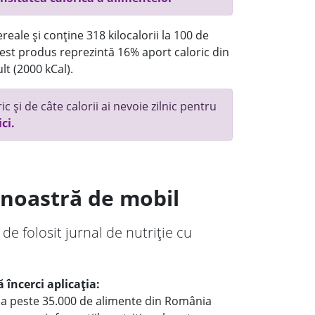
reale și conține 318 kilocalorii la 100 de
st produs reprezintă 16% aport caloric din
lt (2000 kCal).
c și de câte calorii ai nevoie zilnic pentru
ici.
a noastră de mobil
 de folosit jurnal de nutriție cu
 încerci aplicația:
le a peste 35.000 de alimente din România