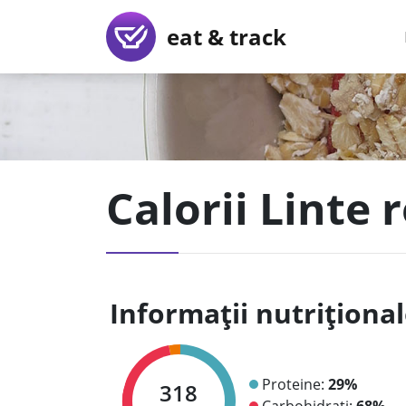
eat & track
Calorii Linte 
Informații nutriționa
Proteine:
29%
318
Carbohidrați:
68%