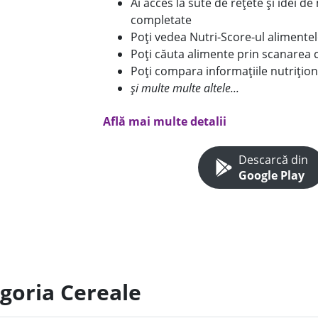
Ai acces la sute de rețete și idei d
completate
Poți vedea Nutri-Score-ul alimente
Poți căuta alimente prin scanarea 
Poți compara informațiile nutrițion
și multe multe altele...
Află mai multe detalii
Descarcă din
Google Play
egoria Cereale