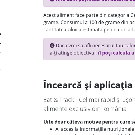
Acest aliment face parte din categoria Ce
grame. Consumul a 100 de grame din ace
cantitatea zilnică estimată pentru un adu
Dacă vrei să afli necesarul tău calori
a-ți atinge obiectivul,
îl poți calcula a
Încearcă și aplicați
Eat & Track - Cel mai rapid și ușor
alimente exclusiv din România
Uite doar câteva motive pentru care să
Ai acces la informațiile nutriționa