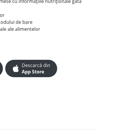
e mese cu informațiile nutriționale gata
lor
codului de bare
ale ale alimentelor
Descarcă din
App Store