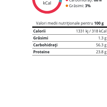
kCal
Grăsimi:
3%
Valori medii nutriționale pentru
100 g
Calorii
1331 kj / 318 kCal
Grăsimi
1.3 g
Carbohidrați
56.3 g
Proteine
23.8 g