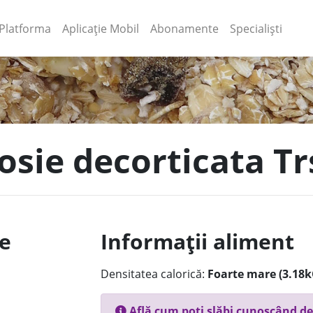
(current)
(current)
Platforma
Aplicație Mobil
Abonamente
Specialiști
rosie decorticata Tr
le
Informații aliment
Densitatea calorică:
Foarte mare (3.18k
Află cum poți slăbi cunoscând de