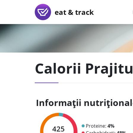
eat & track
Calorii Praji
Informații nutriționa
Proteine:
4%
425
Carbohidrați:
48%