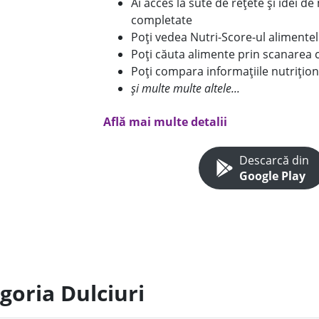
Ai acces la sute de rețete și idei d
completate
Poți vedea Nutri-Score-ul alimente
Poți căuta alimente prin scanarea 
Poți compara informațiile nutrițion
și multe multe altele...
Află mai multe detalii
Descarcă din
Google Play
goria Dulciuri