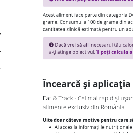
Acest aliment face parte din categoria Dul
grame. Consumul a 100 de grame din ace
cantitatea zilnică estimată pentru un adu
Dacă vrei să afli necesarul tău calori
a-ți atinge obiectivul,
îl poți calcula a
Încearcă și aplicați
Eat & Track - Cel mai rapid și ușor
alimente exclusiv din România
Uite doar câteva motive pentru care să
Ai acces la informațiile nutriționa