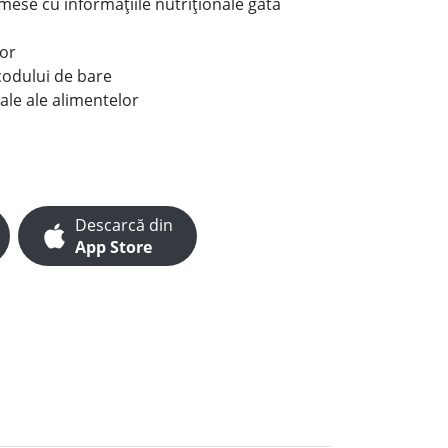
e mese cu informațiile nutriționale gata
lor
codului de bare
ale ale alimentelor
Descarcă din
App Store