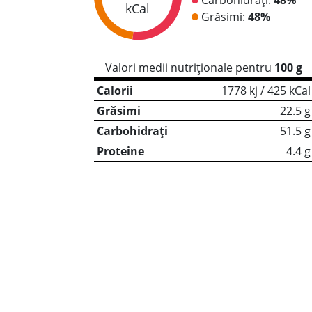
kCal
Grăsimi:
48%
Valori medii nutriționale pentru
100 g
Calorii
1778 kj / 425 kCal
Grăsimi
22.5 g
Carbohidrați
51.5 g
Proteine
4.4 g