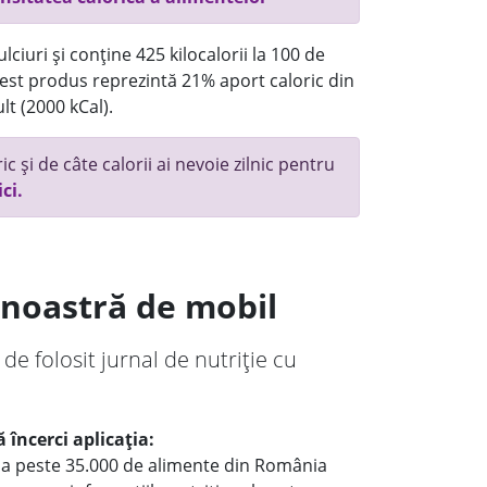
ciuri și conține 425 kilocalorii la 100 de
st produs reprezintă 21% aport caloric din
lt (2000 kCal).
c și de câte calorii ai nevoie zilnic pentru
ici.
a noastră de mobil
 de folosit jurnal de nutriție cu
 încerci aplicația:
le a peste 35.000 de alimente din România