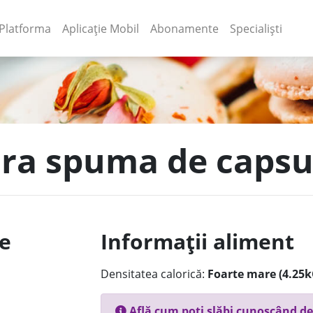
(current)
(current)
Platforma
Aplicație Mobil
Abonamente
Specialiști
tura spuma de caps
le
Informații aliment
Densitatea calorică:
Foarte mare (4.25k
Află cum poți slăbi cunoscând de