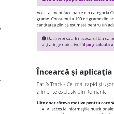
Acest aliment face parte din categoria Cer
grame. Consumul a 100 de grame din ace
cantitatea zilnică estimată pentru un adu
Dacă vrei să afli necesarul tău calori
a-ți atinge obiectivul,
îl poți calcula a
Încearcă și aplicați
Eat & Track - Cel mai rapid și ușor
alimente exclusiv din România
Uite doar câteva motive pentru care să
Ai acces la informațiile nutriționa