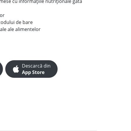
e mese cu informațiile nutriționale gata
lor
codului de bare
ale ale alimentelor
Descarcă din
App Store