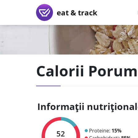
eat & track
Calorii Porum
Informații nutriționa
Proteine:
15%
52
Carbohidrați:
85%