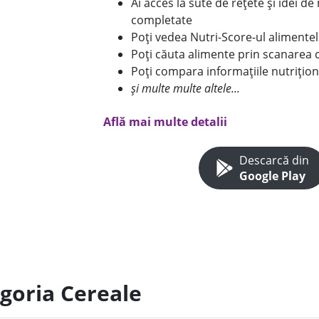
Ai acces la sute de rețete și idei d
completate
Poți vedea Nutri-Score-ul alimente
Poți căuta alimente prin scanarea 
Poți compara informațiile nutrițion
și multe multe altele...
Află mai multe detalii
Descarcă din
Google Play
egoria Cereale