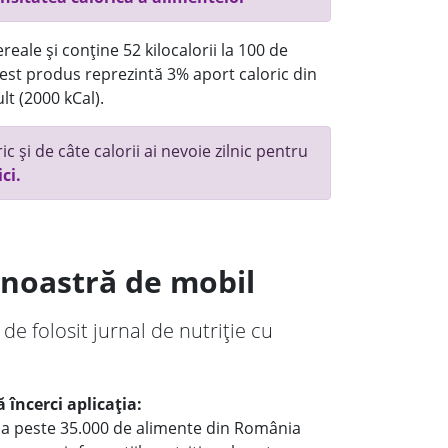
eale și conține 52 kilocalorii la 100 de
st produs reprezintă 3% aport caloric din
lt (2000 kCal).
c și de câte calorii ai nevoie zilnic pentru
ici.
a noastră de mobil
 de folosit jurnal de nutriție cu
 încerci aplicația:
le a peste 35.000 de alimente din România