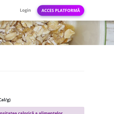
Login
ACCES PLATFORMĂ
Cal/g)
nsitatea calorică a alimentelor