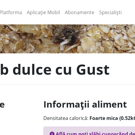
(current)
(current)
Platforma
Aplicație Mobil
Abonamente
Specialiști
b dulce cu Gust
le
Informații aliment
Densitatea calorică:
Foarte mica (0.52k
Află cum poți slăbi cunoscând de