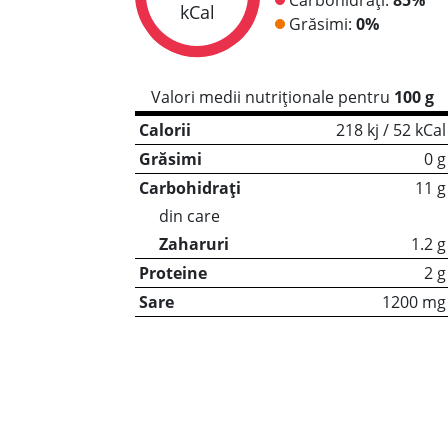
kCal
Grăsimi:
0%
Valori medii nutriționale pentru
100 g
Calorii
218 kj / 52 kCal
Grăsimi
0 g
Carbohidrați
11 g
din care
Zaharuri
1.2 g
Proteine
2 g
Sare
1200 mg