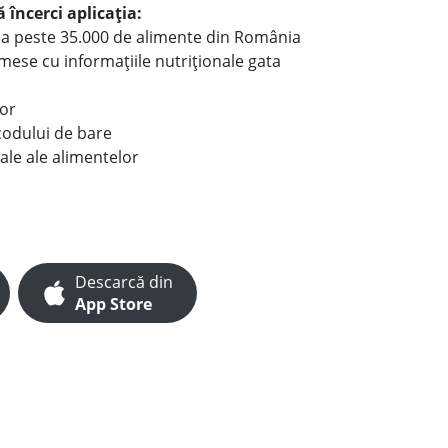
 încerci aplicația:
le a peste 35.000 de alimente din România
e mese cu informațiile nutriționale gata
lor
codului de bare
ale ale alimentelor
Descarcă din
App Store