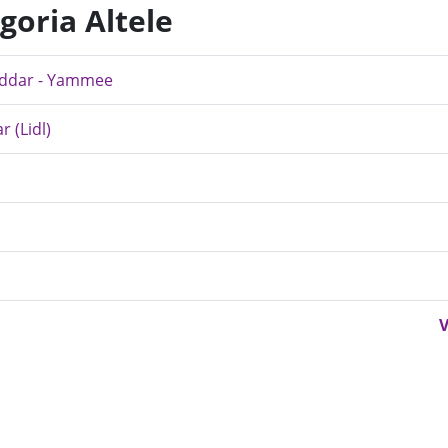
goria Altele
heddar - Yammee
 (Lidl)
V