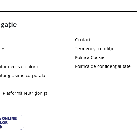
gație
Contact
Termeni și condiții
te
Politica Cookie
Politica de confidențialitate
ator necesar caloric
PROT
ator grăsime corporală
Ai
10%
reducere la
folosind codul
 Platformă Nutriționiști
Profită 