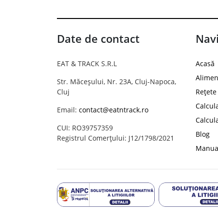
Date de contact
Navi
EAT & TRACK S.R.L
Acasă
Alimen
Str. Măceșului, Nr. 23A, Cluj-Napoca,
Cluj
Rețete
Calcul
Email:
contact@eatntrack.ro
Calcul
CUI: RO39757359
Blog
Registrul Comerțului: J12/1798/2021
Manual