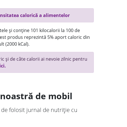
nsitatea calorică a alimentelor
ele și conține 101 kilocalorii la 100 de
st produs reprezintă 5% aport caloric din
lt (2000 kCal).
c și de câte calorii ai nevoie zilnic pentru
ici.
a noastră de mobil
 de folosit jurnal de nutriție cu