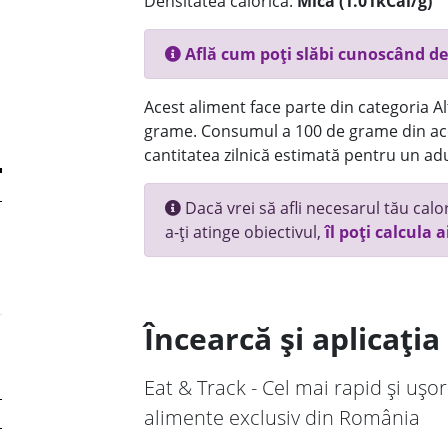
Densitatea calorică:
Mica (1.01kCal/g)
Află cum poți slăbi cunoscând de
Acest aliment face parte din categoria Alt
grame. Consumul a 100 de grame din ace
cantitatea zilnică estimată pentru un adu
Dacă vrei să afli necesarul tău calori
a-ți atinge obiectivul,
îl poți calcula a
Încearcă și aplicați
Eat & Track - Cel mai rapid și ușor
alimente exclusiv din România