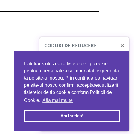
×
CODURI DE REDUCERE
Eatntrack utilizeaza fisiere de tip cookie
O41
MYPROTEIN
pentru a personaliza si imbunatati experienta
ta pe site-ul nostru. Prin continuarea navigarii
 orice comandă
Ai
40%
reducere la orice comandă
pe site-ul nostru confirmi acceptarea utilizarii
EATNTRACK
folosind codul
EATTRACK
fisierelor de tip cookie conform Politicii de
Cookie.
Afla mai multe
acum
Profită acum
Am Inteles!
Copyright © 2026 EAT & TRACK S.R.L