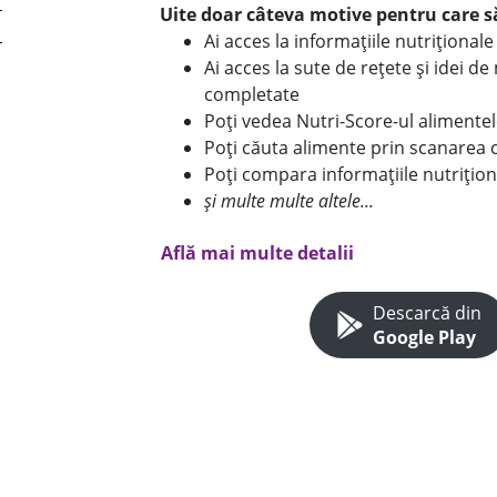
Uite doar câteva motive pentru care să
Ai acces la informațiile nutriționa
Ai acces la sute de rețete și idei d
completate
Poți vedea Nutri-Score-ul alimente
Poți căuta alimente prin scanarea 
Poți compara informațiile nutrițion
și multe multe altele...
Află mai multe detalii
Descarcă din
Google Play