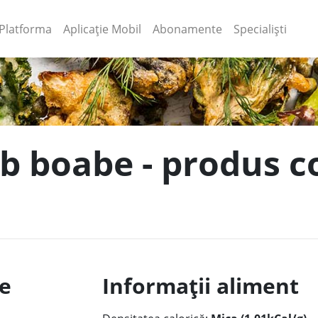
(current)
(current)
Platforma
Aplicație Mobil
Abonamente
Specialiști
b boabe - produs co
le
Informații aliment