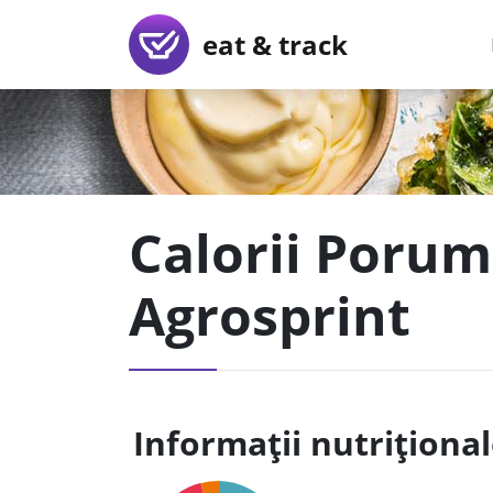
eat & track
Calorii Porum
Agrosprint
Informații nutriționa