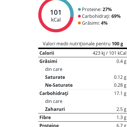
Proteine:
27%
101
Carbohidrați:
69%
kCal
Grăsimi:
4%
Valori medii nutriționale pentru
100 g
Calorii
423 kj / 101 kCal
Grăsimi
0.4 g
din care
Saturate
0.12 g
Ne-Saturate
0.28 g
Carbohidrați
17.1 g
din care
Zaharuri
2.5 g
Fibre
1.3 g
Proteine
6.7 g