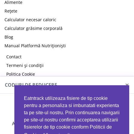
Alimente
Rețete
Calculator necesar caloric
Calculator grăsime corporală
Blog
Manual Platformă Nutriționiști
Contact
Termeni și condiții
Politica Cookie
Politica de confidențialitate
×
CODURI DE REDUCERE
Eatntrack utilizeaza fisiere de tip cookie
MYPROTEIN
pentru a personaliza si imbunatati experienta
ta pe site-ul nostru. Prin continuarea navigarii
pe site-ul nostru confirmi acceptarea utilizarii
Ai
40%
reducere la orice comandă folosind codul
fisierelor de tip cookie conform Politicii de
EATTRACK