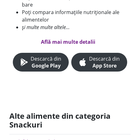
bare
Poți compara informațiile nutriționale ale
alimentelor
și multe multe altele...
Află mai multe detalii
Descarcă din
Descarcă din
Google Play
App Store
Alte alimente din categoria
Snackuri