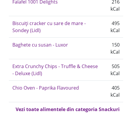
Falafel 1001 Delights
216
kCal
Biscuiți cracker cu sare de mare -
495
Sondey (Lidl)
kCal
Baghete cu susan - Luxor
150
kCal
Extra Crunchy Chips - Truffle & Cheese
505
- Deluxe (Lidl)
kCal
Chio Oven - Paprika Flavoured
405
kCal
Vezi toate alimentele din categoria Snackuri