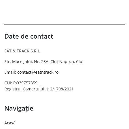
Date de contact
EAT & TRACK S.R.L
Str. Măceșului, Nr. 23A, Cluj-Napoca, Cluj
Email:
contact@eatntrack.ro
CUI: RO39757359
Registrul Comerțului: J12/1798/2021
Navigație
Acasă