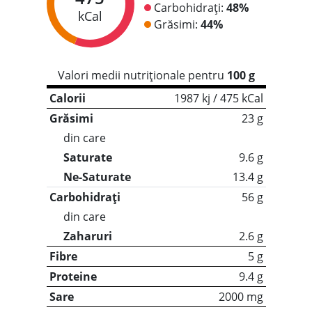
Carbohidrați:
48%
kCal
Grăsimi:
44%
Valori medii nutriționale pentru
100 g
Calorii
1987 kj / 475 kCal
Grăsimi
23 g
din care
Saturate
9.6 g
Ne-Saturate
13.4 g
Carbohidrați
56 g
din care
Zaharuri
2.6 g
Fibre
5 g
Proteine
9.4 g
Sare
2000 mg