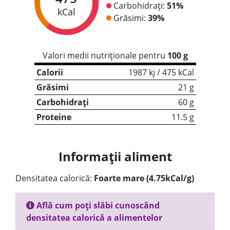
Carbohidrați:
51%
kCal
Grăsimi:
39%
Valori medii nutriționale pentru
100 g
Calorii
1987 kj / 475 kCal
Grăsimi
21 g
Carbohidrați
60 g
Proteine
11.5 g
Informații aliment
Densitatea calorică:
Foarte mare (4.75kCal/g)
Află cum poți slăbi cunoscând
densitatea calorică a alimentelor