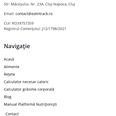
Str. Măceșului, Nr. 23A, Cluj-Napoca, Cluj
Email:
contact@eatntrack.ro
CUI: RO39757359
Registrul Comerțului: J12/1798/2021
Navigație
Acasă
Alimente
Rețete
Calculator necesar caloric
Calculator grăsime corporală
Blog
Manual Platformă Nutriționiști
Contact