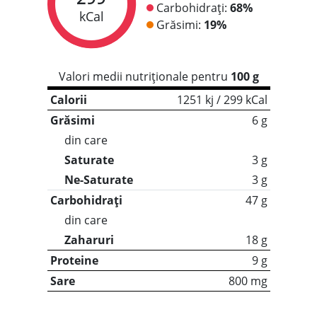
Carbohidrați:
68%
kCal
Grăsimi:
19%
Valori medii nutriționale pentru
100 g
Calorii
1251 kj / 299 kCal
Grăsimi
6 g
din care
Saturate
3 g
Ne-Saturate
3 g
Carbohidrați
47 g
din care
Zaharuri
18 g
Proteine
9 g
Sare
800 mg