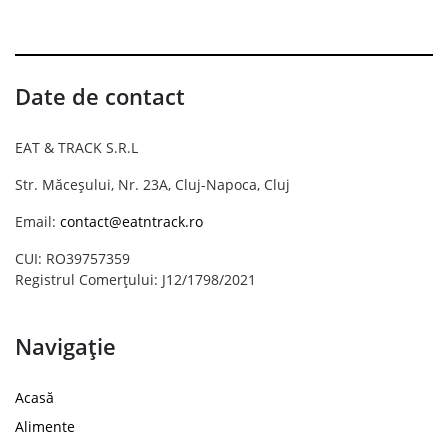
Date de contact
EAT & TRACK S.R.L
Str. Măceșului, Nr. 23A, Cluj-Napoca, Cluj
Email:
contact@eatntrack.ro
CUI: RO39757359
Registrul Comerțului: J12/1798/2021
Navigație
Acasă
Alimente