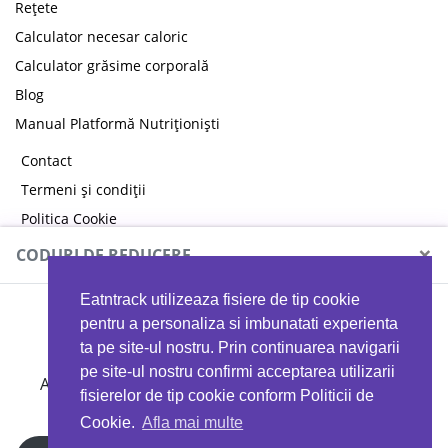
Rețete
Calculator necesar caloric
Calculator grăsime corporală
Blog
Manual Platformă Nutriționiști
Contact
Termeni și condiții
Politica Cookie
Politica de confidențialitate
×
CODURI DE REDUCERE
Eatntrack utilizeaza fisiere de tip cookie
MYPROTEIN
pentru a personaliza si imbunatati experienta
ta pe site-ul nostru. Prin continuarea navigarii
pe site-ul nostru confirmi acceptarea utilizarii
Ai
40%
reducere la orice comandă folosind codul
fisierelor de tip cookie conform Politicii de
EATTRACK
Cookie.
Afla mai multe