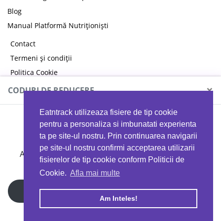
Blog
Manual Platformă Nutriționiști
Contact
Termeni și condiții
Politica Cookie
Politica de confidențialitate
×
CODURI DE REDUCERE
Eatntrack utilizeaza fisiere de tip cookie
MYPROTEIN
pentru a personaliza si imbunatati experienta
ta pe site-ul nostru. Prin continuarea navigarii
pe site-ul nostru confirmi acceptarea utilizarii
Ai
40%
reducere la orice comandă folosind codul
fisierelor de tip cookie conform Politicii de
EATTRACK
Cookie.
Afla mai multe
Profită acum
Am Inteles!
Copyright © 2026 EAT & TRACK S.R.L