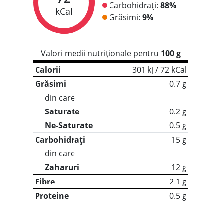
Carbohidrați:
88%
kCal
Grăsimi:
9%
Valori medii nutriționale pentru
100 g
Calorii
301 kj / 72 kCal
Grăsimi
0.7 g
din care
Saturate
0.2 g
Ne-Saturate
0.5 g
Carbohidrați
15 g
din care
Zaharuri
12 g
Fibre
2.1 g
Proteine
0.5 g