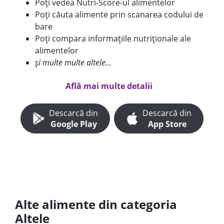
Poți vedea Nutri-Score-ul alimentelor
Poți căuta alimente prin scanarea codului de
bare
Poți compara informațiile nutriționale ale
alimentelor
și multe multe altele...
Află mai multe detalii
Descarcă din
Descarcă din
Google Play
App Store
Alte alimente din categoria
Altele