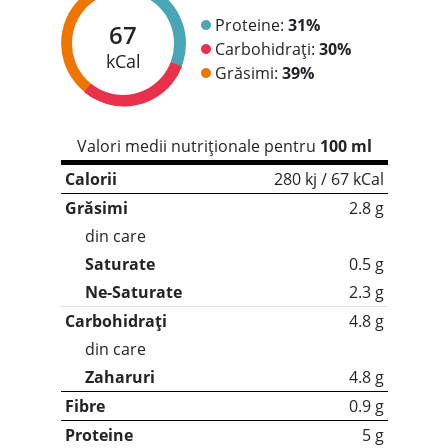
Proteine:
31%
67
Carbohidrați:
30%
kCal
Grăsimi:
39%
Valori medii nutriționale pentru
100 ml
Calorii
280 kj / 67 kCal
Grăsimi
2.8 g
din care
Saturate
0.5 g
Ne-Saturate
2.3 g
Carbohidrați
4.8 g
din care
Zaharuri
4.8 g
Fibre
0.9 g
Proteine
5 g