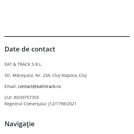
Date de contact
EAT & TRACK S.R.L
Str. Măceșului, Nr. 23A, Cluj-Napoca, Cluj
Email:
contact@eatntrack.ro
CUI: RO39757359
Registrul Comerțului: J12/1798/2021
Navigație