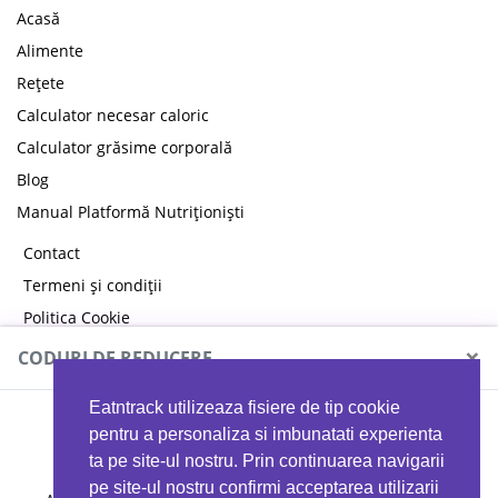
Acasă
Alimente
Rețete
Calculator necesar caloric
Calculator grăsime corporală
Blog
Manual Platformă Nutriționiști
Contact
Termeni și condiții
Politica Cookie
Politica de confidențialitate
×
CODURI DE REDUCERE
Eatntrack utilizeaza fisiere de tip cookie
MYPROTEIN
pentru a personaliza si imbunatati experienta
ta pe site-ul nostru. Prin continuarea navigarii
pe site-ul nostru confirmi acceptarea utilizarii