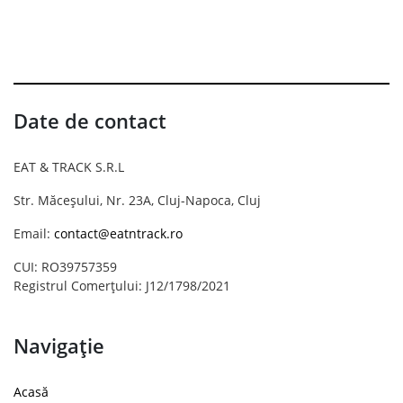
Date de contact
EAT & TRACK S.R.L
Str. Măceșului, Nr. 23A, Cluj-Napoca, Cluj
Email:
contact@eatntrack.ro
CUI: RO39757359
Registrul Comerțului: J12/1798/2021
Navigație
Acasă