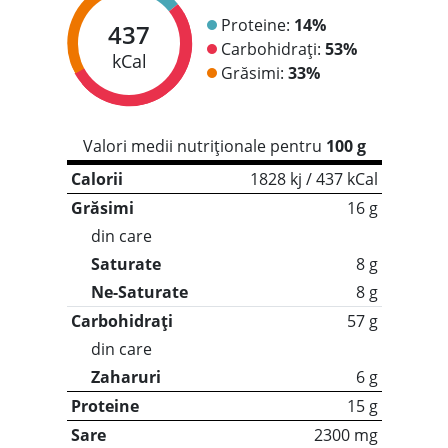
Proteine:
14%
437
Carbohidrați:
53%
kCal
Grăsimi:
33%
Valori medii nutriționale pentru
100 g
Calorii
1828 kj / 437 kCal
Grăsimi
16 g
din care
Saturate
8 g
Ne-Saturate
8 g
Carbohidrați
57 g
din care
Zaharuri
6 g
Proteine
15 g
Sare
2300 mg