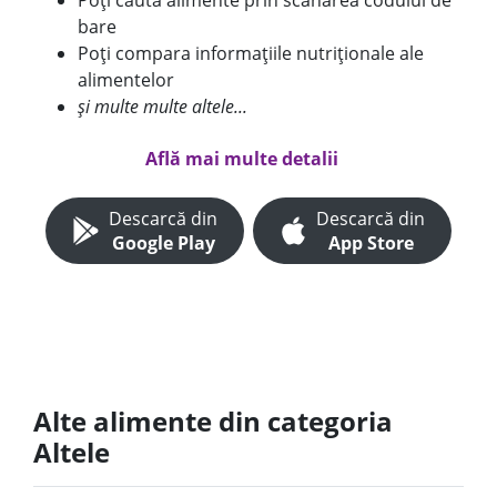
Poți căuta alimente prin scanarea codului de
bare
Poți compara informațiile nutriționale ale
alimentelor
și multe multe altele...
Află mai multe detalii
Descarcă din
Descarcă din
Google Play
App Store
Alte alimente din categoria
Altele