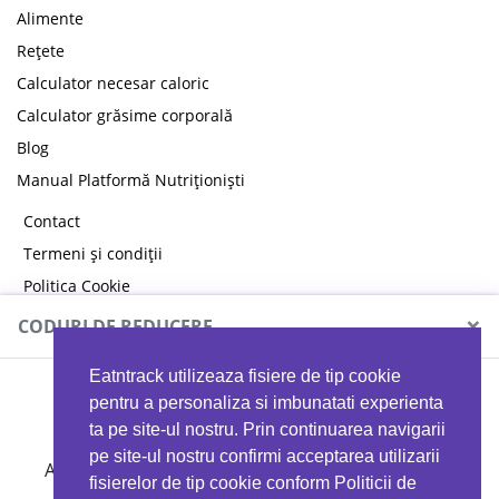
Alimente
Rețete
Calculator necesar caloric
Calculator grăsime corporală
Blog
Manual Platformă Nutriționiști
Contact
Termeni și condiții
Politica Cookie
Politica de confidențialitate
×
CODURI DE REDUCERE
Eatntrack utilizeaza fisiere de tip cookie
MYPROTEIN
pentru a personaliza si imbunatati experienta
ta pe site-ul nostru. Prin continuarea navigarii
pe site-ul nostru confirmi acceptarea utilizarii
Ai
40%
reducere la orice comandă folosind codul
fisierelor de tip cookie conform Politicii de
EATTRACK