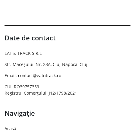
Date de contact
EAT & TRACK S.R.L
Str. Măceșului, Nr. 23A, Cluj-Napoca, Cluj
Email:
contact@eatntrack.ro
CUI: RO39757359
Registrul Comerțului: J12/1798/2021
Navigație
Acasă