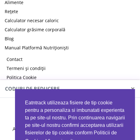
Alimente
Rețete
Calculator necesar caloric
Calculator grăsime corporală
Blog
Manual Platformă Nutriționiști
Contact
Termeni și condiții
Politica Cookie
Politica de confidențialitate
×
CODURI DE REDUCERE
Eatntrack utilizeaza fisiere de tip cookie
MYPROTEIN
pentru a personaliza si imbunatati experienta
ta pe site-ul nostru. Prin continuarea navigarii
pe site-ul nostru confirmi acceptarea utilizarii
Ai
40%
reducere la orice comandă folosind codul
fisierelor de tip cookie conform Politicii de
EATTRACK