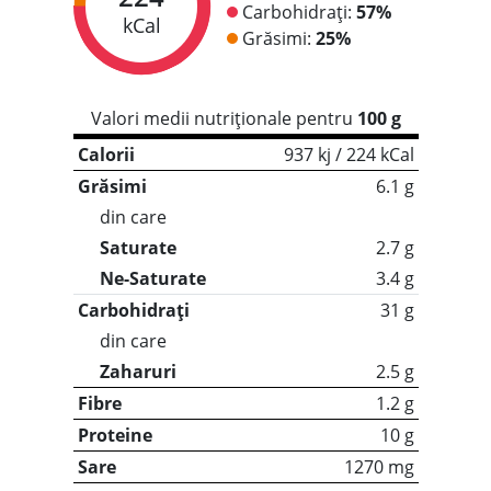
Carbohidrați:
57%
kCal
Grăsimi:
25%
Valori medii nutriționale pentru
100 g
Calorii
937 kj / 224 kCal
Grăsimi
6.1 g
din care
Saturate
2.7 g
Ne-Saturate
3.4 g
Carbohidrați
31 g
din care
Zaharuri
2.5 g
Fibre
1.2 g
Proteine
10 g
Sare
1270 mg