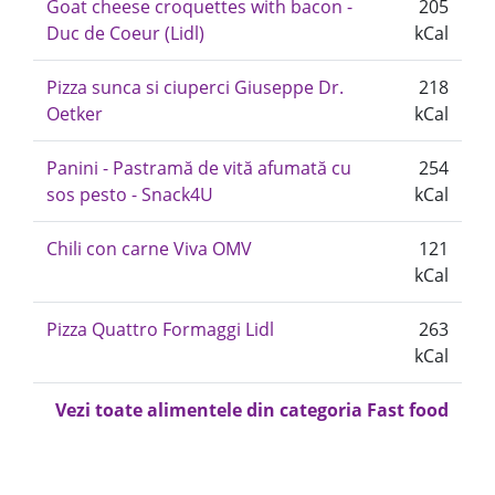
Goat cheese croquettes with bacon -
205
Duc de Coeur (Lidl)
kCal
Pizza sunca si ciuperci Giuseppe Dr.
218
Oetker
kCal
Panini - Pastramă de vită afumată cu
254
sos pesto - Snack4U
kCal
Chili con carne Viva OMV
121
kCal
Pizza Quattro Formaggi Lidl
263
kCal
Vezi toate alimentele din categoria Fast food