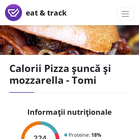
eat & track
Calorii Pizza șuncă și
mozzarella - Tomi
Informații nutriționale
Proteine:
18%
224