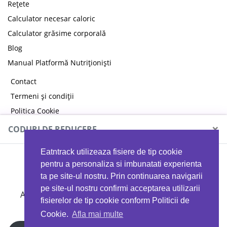
Rețete
Calculator necesar caloric
Calculator grăsime corporală
Blog
Manual Platformă Nutriționiști
Contact
Termeni și condiții
Politica Cookie
Politica de confidențialitate
×
CODURI DE REDUCERE
Eatntrack utilizeaza fisiere de tip cookie
MYPROTEIN
pentru a personaliza si imbunatati experienta
ta pe site-ul nostru. Prin continuarea navigarii
pe site-ul nostru confirmi acceptarea utilizarii
Ai
40%
reducere la orice comandă folosind codul
fisierelor de tip cookie conform Politicii de
EATTRACK
Cookie.
Afla mai multe