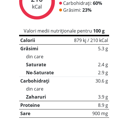
Carbohidrați:
60%
kCal
Grăsimi:
23%
Valori medii nutriționale pentru
100 g
Calorii
879 kj / 210 kCal
Grăsimi
5.3 g
din care
Saturate
2.4 g
Ne-Saturate
2.9 g
Carbohidrați
30.6 g
din care
Zaharuri
3.9 g
Proteine
8.9 g
Sare
900 mg