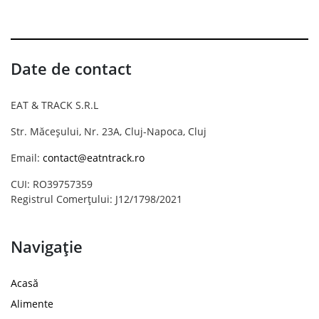
Date de contact
EAT & TRACK S.R.L
Str. Măceșului, Nr. 23A, Cluj-Napoca, Cluj
Email:
contact@eatntrack.ro
CUI: RO39757359
Registrul Comerțului: J12/1798/2021
Navigație
Acasă
Alimente