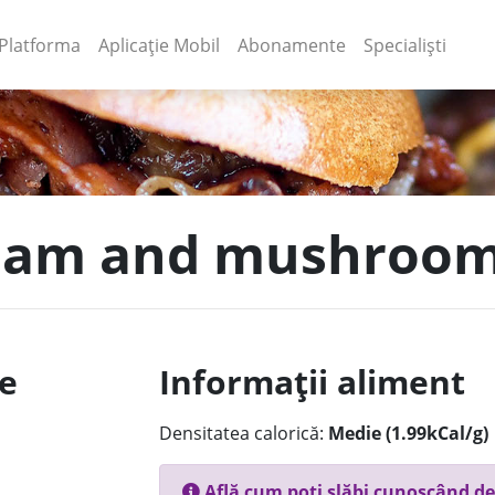
(current)
(current)
Platforma
Aplicație Mobil
Abonamente
Specialiști
 ham and mushroom
le
Informații aliment
Densitatea calorică:
Medie (1.99kCal/g)
Află cum poți slăbi cunoscând de