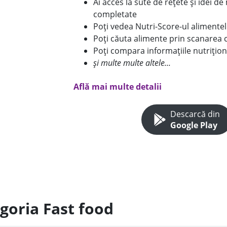
Ai acces la sute de rețete și idei d
completate
Poți vedea Nutri-Score-ul alimente
Poți căuta alimente prin scanarea 
Poți compara informațiile nutrițion
și multe multe altele...
Află mai multe detalii
Descarcă din
Google Play
goria Fast food