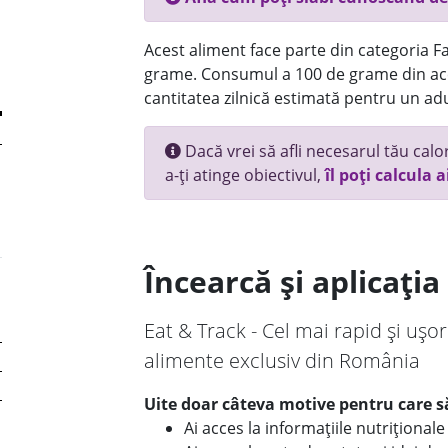
Acest aliment face parte din categoria Fas
grame. Consumul a 100 de grame din ace
cantitatea zilnică estimată pentru un adu
Dacă vrei să afli necesarul tău calori
a-ți atinge obiectivul,
îl poți calcula a
Încearcă și aplicați
Eat & Track - Cel mai rapid și ușor
alimente exclusiv din România
Uite doar câteva motive pentru care să
Ai acces la informațiile nutriționa