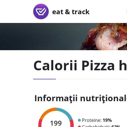
eat & track
Calorii Pizza
Informații nutriționa
Proteine:
19%
199
Carbohidrați:
62%