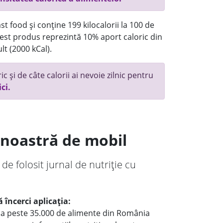
t food și conține 199 kilocalorii la 100 de
st produs reprezintă 10% aport caloric din
lt (2000 kCal).
c și de câte calorii ai nevoie zilnic pentru
ici.
a noastră de mobil
 de folosit jurnal de nutriție cu
 încerci aplicația:
le a peste 35.000 de alimente din România