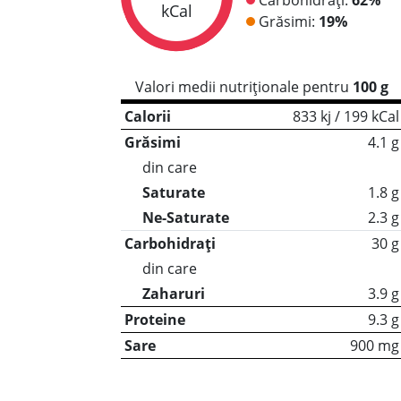
kCal
Grăsimi:
19%
Valori medii nutriționale pentru
100 g
Calorii
833 kj / 199 kCal
Grăsimi
4.1 g
din care
Saturate
1.8 g
Ne-Saturate
2.3 g
Carbohidrați
30 g
din care
Zaharuri
3.9 g
Proteine
9.3 g
Sare
900 mg