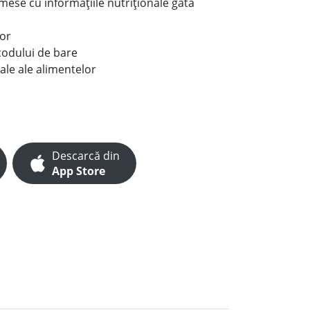
e mese cu informațiile nutriționale gata
lor
codului de bare
ale ale alimentelor
Descarcă din
App Store