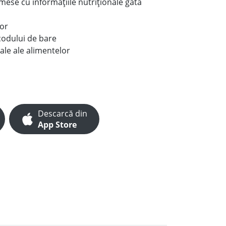
e mese cu informațiile nutriționale gata
lor
codului de bare
ale ale alimentelor
Descarcă din
App Store