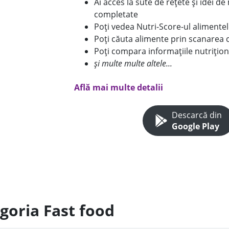
Ai acces la sute de rețete și idei d
completate
Poți vedea Nutri-Score-ul alimente
Poți căuta alimente prin scanarea 
Poți compara informațiile nutrițion
și multe multe altele...
Află mai multe detalii
Descarcă din
Google Play
goria Fast food