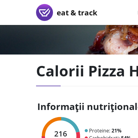
eat & track
Calorii Pizza
Informații nutriționa
Proteine:
21%
216
Carbohidrați:
54%