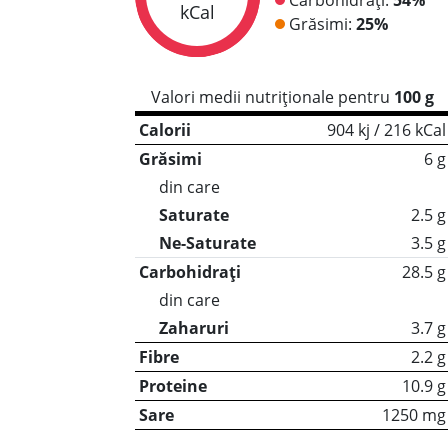
kCal
Grăsimi:
25%
Valori medii nutriționale pentru
100 g
Calorii
904 kj / 216 kCal
Grăsimi
6 g
din care
Saturate
2.5 g
Ne-Saturate
3.5 g
Carbohidrați
28.5 g
din care
Zaharuri
3.7 g
Fibre
2.2 g
Proteine
10.9 g
Sare
1250 mg