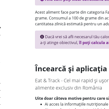
Acest aliment face parte din categoria Fas
grame. Consumul a 100 de grame din ace
cantitatea zilnică estimată pentru un adu
Dacă vrei să afli necesarul tău calori
a-ți atinge obiectivul,
îl poți calcula a
Încearcă și aplicați
Eat & Track - Cel mai rapid și ușor
alimente exclusiv din România
Uite doar câteva motive pentru care să
Ai acces la informațiile nutriționa