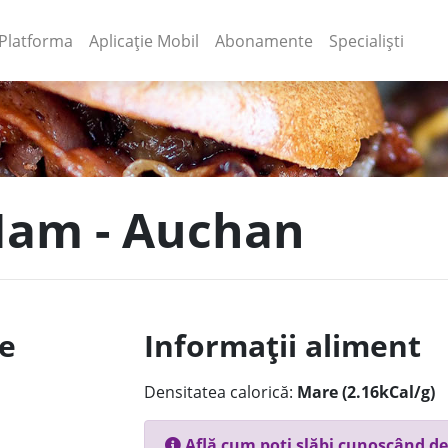
(current)
(current)
Platforma
Aplicație Mobil
Abonamente
Specialiști
 Ham - Auchan
le
Informații aliment
Densitatea calorică:
Mare (2.16kCal/g)
Află cum poți slăbi cunoscând de