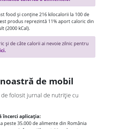
t food și conține 216 kilocalorii la 100 de
st produs reprezintă 11% aport caloric din
lt (2000 kCal).
c și de câte calorii ai nevoie zilnic pentru
ici.
a noastră de mobil
 de folosit jurnal de nutriție cu
 încerci aplicația:
le a peste 35.000 de alimente din România