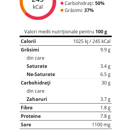
Carbohidrați:
50%
kCal
Grăsimi:
37%
Valori medii nutriționale pentru
100 g
Calorii
1025 kj / 245 kCal
Grăsimi
9.9 g
din care
Saturate
3.4 g
Ne-Saturate
6.5 g
Carbohidrați
30 g
din care
Zaharuri
3.7 g
Fibre
1.8 g
Proteine
7.8 g
Sare
1100 mg