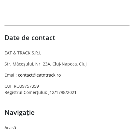
Date de contact
EAT & TRACK S.R.L
Str. Măceșului, Nr. 23A, Cluj-Napoca, Cluj
Email:
contact@eatntrack.ro
CUI: RO39757359
Registrul Comerțului: J12/1798/2021
Navigație
Acasă