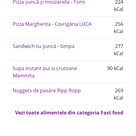
Pizza șuncă și mozzarella - Tomi
224
kCal
Pizza Margherita - Covrigăria LUCA
256
kCal
Sandwich cu șuncă - Simpa
277
kCal
Supa instant pui si crutoane
90 kCal
Mammita
Nuggets de pasăre Ripp Ropp
269
kCal
Vezi toate alimentele din categoria Fast food