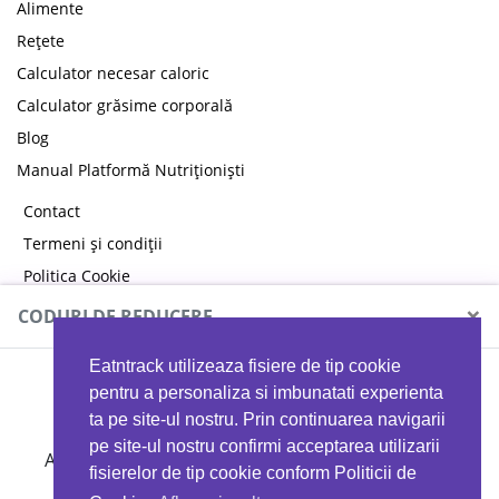
Alimente
Rețete
Calculator necesar caloric
Calculator grăsime corporală
Blog
Manual Platformă Nutriționiști
Contact
Termeni și condiții
Politica Cookie
Politica de confidențialitate
×
CODURI DE REDUCERE
Eatntrack utilizeaza fisiere de tip cookie
MYPROTEIN
pentru a personaliza si imbunatati experienta
ta pe site-ul nostru. Prin continuarea navigarii
pe site-ul nostru confirmi acceptarea utilizarii
Ai
40%
reducere la orice comandă folosind codul
fisierelor de tip cookie conform Politicii de
EATTRACK