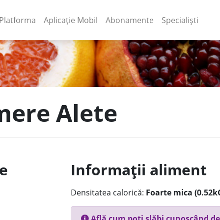
(current)
(current)
Platforma
Aplicație Mobil
Abonamente
Specialiști
 mere Alete
le
Informații aliment
Densitatea calorică:
Foarte mica (0.52k
Află cum poți slăbi cunoscând de