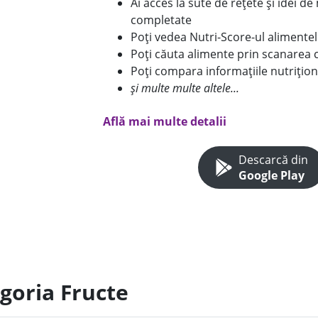
Ai acces la sute de rețete și idei d
completate
Poți vedea Nutri-Score-ul alimente
Poți căuta alimente prin scanarea 
Poți compara informațiile nutrițion
și multe multe altele...
Află mai multe detalii
Descarcă din
Google Play
egoria Fructe