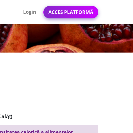
Login
ACCES PLATFORMĂ
Cal/g)
nsitatea calorică a alimentelor