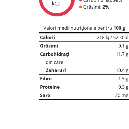
kCal
Grăsimi:
2%
Valori medii nutriționale pentru
100 g
Calorii
218 kj / 52 kCal
Grăsimi
0.1 g
Carbohidrați
11.7 g
din care
Zaharuri
10.4 g
Fibre
1.5 g
Proteine
0.3 g
Sare
20 mg