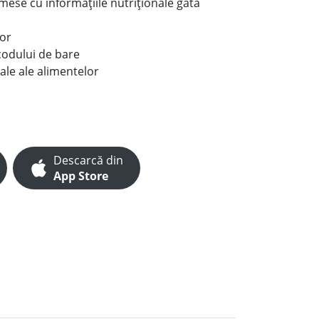
e mese cu informațiile nutriționale gata
lor
codului de bare
ale ale alimentelor
Descarcă din
App Store