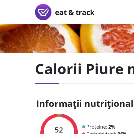
eat & track
Calorii Piure
Informații nutriționa
Proteine:
2%
52
Carbohidrați:
96%