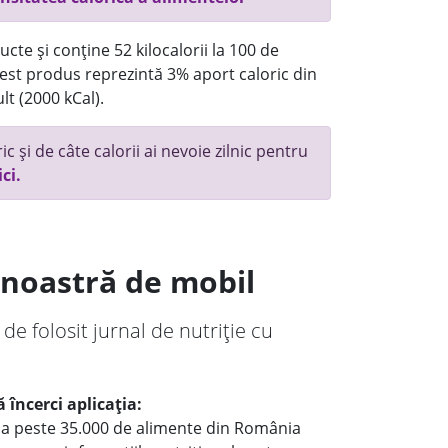
cte și conține 52 kilocalorii la 100 de
st produs reprezintă 3% aport caloric din
lt (2000 kCal).
c și de câte calorii ai nevoie zilnic pentru
ici.
a noastră de mobil
 de folosit jurnal de nutriție cu
 încerci aplicația:
le a peste 35.000 de alimente din România