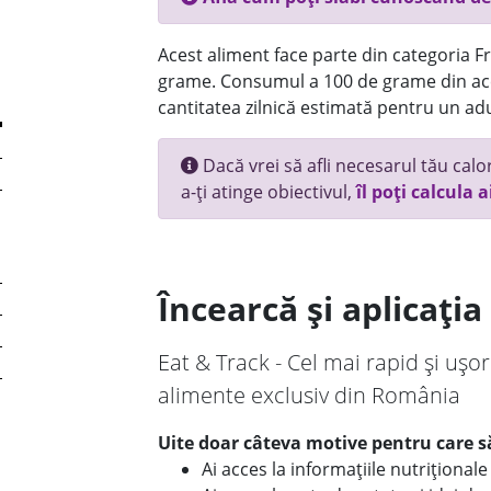
Acest aliment face parte din categoria Fru
grame. Consumul a 100 de grame din ace
cantitatea zilnică estimată pentru un adu
Dacă vrei să afli necesarul tău calori
a-ți atinge obiectivul,
îl poți calcula a
Încearcă și aplicați
Eat & Track - Cel mai rapid și ușor
alimente exclusiv din România
Uite doar câteva motive pentru care să
Ai acces la informațiile nutriționa