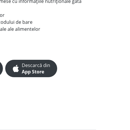
e mese cu informațiile nutriționale gata
lor
codului de bare
ale ale alimentelor
Descarcă din
App Store