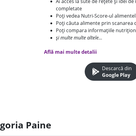
Ai acces la sute de rețete și idei d
completate
Poți vedea Nutri-Score-ul alimente
Poți căuta alimente prin scanarea 
Poți compara informațiile nutrițion
și multe multe altele...
Află mai multe detalii
Descarcă din
Google Play
egoria Paine