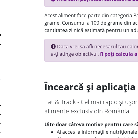
Acest aliment face parte din categoria Pai
grame. Consumul a 100 de grame din ace
cantitatea zilnică estimată pentru un adu
Dacă vrei să afli necesarul tău calori
a-ți atinge obiectivul,
îl poți calcula a
Încearcă și aplicați
Eat & Track - Cel mai rapid și ușor
alimente exclusiv din România
Uite doar câteva motive pentru care să
Ai acces la informațiile nutriționa