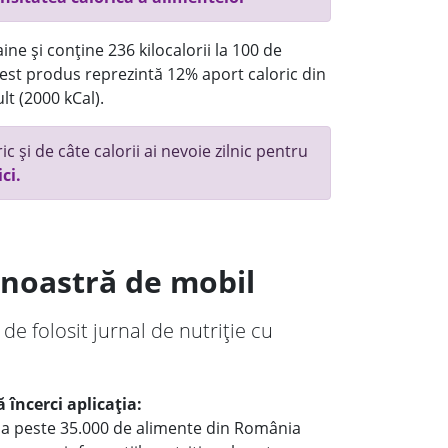
ne și conține 236 kilocalorii la 100 de
st produs reprezintă 12% aport caloric din
lt (2000 kCal).
c și de câte calorii ai nevoie zilnic pentru
ici.
a noastră de mobil
 de folosit jurnal de nutriție cu
 încerci aplicația:
le a peste 35.000 de alimente din România