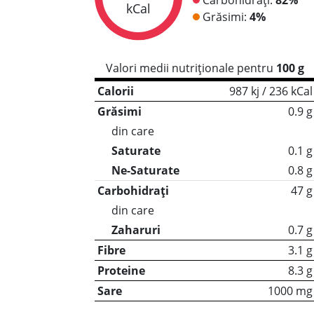
kCal
Grăsimi:
4%
Valori medii nutriționale pentru
100 g
Calorii
987 kj / 236 kCal
Grăsimi
0.9 g
din care
Saturate
0.1 g
Ne-Saturate
0.8 g
Carbohidrați
47 g
din care
Zaharuri
0.7 g
Fibre
3.1 g
Proteine
8.3 g
Sare
1000 mg