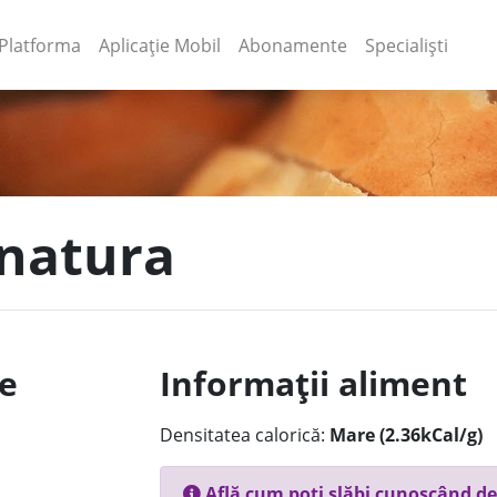
(current)
(current)
Platforma
Aplicație Mobil
Abonamente
Specialiști
lnatura
le
Informații aliment
Densitatea calorică:
Mare (2.36kCal/g)
Află cum poți slăbi cunoscând de