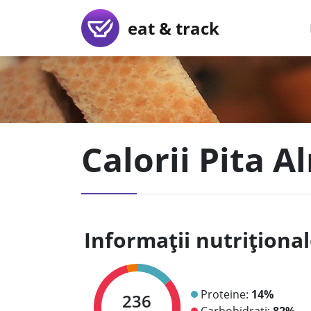
eat & track
Calorii Pita A
Informații nutriționa
Proteine:
14%
236
Carbohidrați:
82%