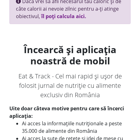
Dacă vrei să afli necesarul tău caloric și de
câte calorii ai nevoie zilnic pentru a-ți atinge
obiectivul,
îl poți calcula aici.
Încearcă și aplicația
noastră de mobil
Eat & Track - Cel mai rapid și ușor de
folosit jurnal de nutriție cu alimente
exclusiv din România
Uite doar câteva motive pentru care să încerci
aplicația:
Ai acces la informațiile nutriționale a peste
35.000 de alimente din România
Ai acces la sute de rețete și idei de mese cu