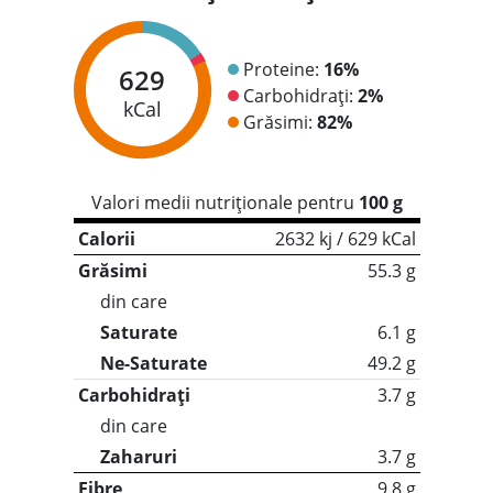
Proteine:
16%
629
Carbohidrați:
2%
kCal
Grăsimi:
82%
Valori medii nutriționale pentru
100 g
Calorii
2632 kj / 629 kCal
Grăsimi
55.3 g
din care
Saturate
6.1 g
Ne-Saturate
49.2 g
Carbohidrați
3.7 g
din care
Zaharuri
3.7 g
Fibre
9.8 g