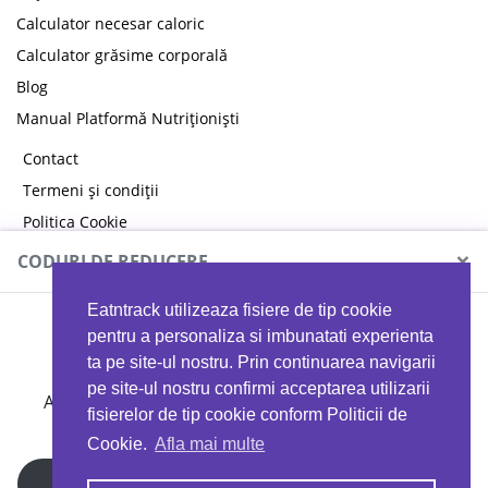
Calculator necesar caloric
Calculator grăsime corporală
Blog
Manual Platformă Nutriționiști
Contact
Termeni și condiții
Politica Cookie
Politica de confidențialitate
×
CODURI DE REDUCERE
Eatntrack utilizeaza fisiere de tip cookie
MYPROTEIN
pentru a personaliza si imbunatati experienta
ta pe site-ul nostru. Prin continuarea navigarii
pe site-ul nostru confirmi acceptarea utilizarii
Ai
40%
reducere la orice comandă folosind codul
fisierelor de tip cookie conform Politicii de
EATTRACK
Cookie.
Afla mai multe
Profită acum