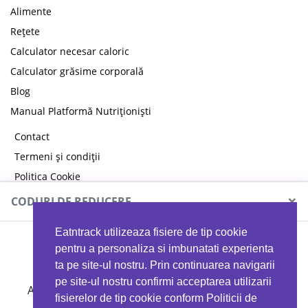
Alimente
Rețete
Calculator necesar caloric
Calculator grăsime corporală
Blog
Manual Platformă Nutriționiști
Contact
Termeni și condiții
Politica Cookie
Politica de confidențialitate
×
CODURI DE REDUCERE
Eatntrack utilizeaza fisiere de tip cookie
MYPROTEIN
pentru a personaliza si imbunatati experienta
ta pe site-ul nostru. Prin continuarea navigarii
pe site-ul nostru confirmi acceptarea utilizarii
Ai
40%
reducere la orice comandă folosind codul
fisierelor de tip cookie conform Politicii de
EATTRACK