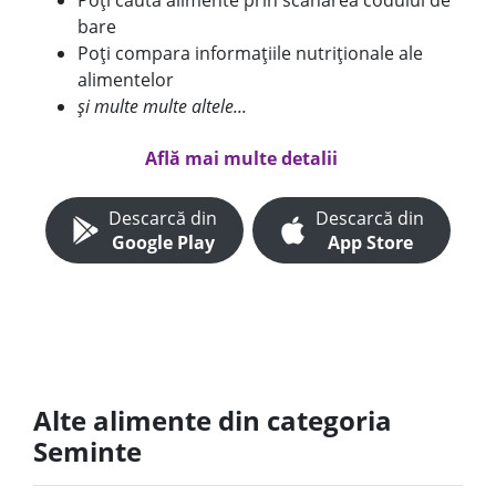
Poți căuta alimente prin scanarea codului de
bare
Poți compara informațiile nutriționale ale
alimentelor
și multe multe altele...
Află mai multe detalii
Descarcă din
Descarcă din
Google Play
App Store
Alte alimente din categoria
Seminte