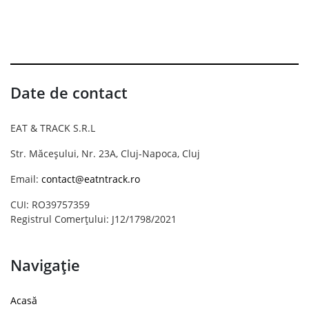
Date de contact
EAT & TRACK S.R.L
Str. Măceșului, Nr. 23A, Cluj-Napoca, Cluj
Email:
contact@eatntrack.ro
CUI: RO39757359
Registrul Comerțului: J12/1798/2021
Navigație
Acasă