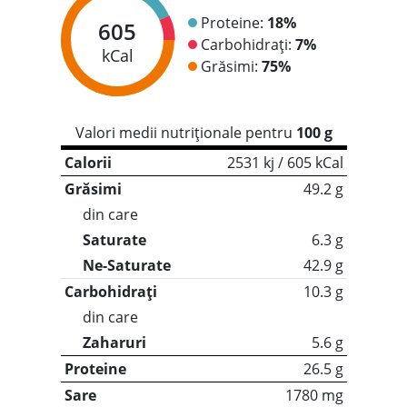
Proteine:
18%
605
Carbohidrați:
7%
kCal
Grăsimi:
75%
Valori medii nutriționale pentru
100 g
Calorii
2531 kj / 605 kCal
Grăsimi
49.2 g
din care
Saturate
6.3 g
Ne-Saturate
42.9 g
Carbohidrați
10.3 g
din care
Zaharuri
5.6 g
Proteine
26.5 g
Sare
1780 mg