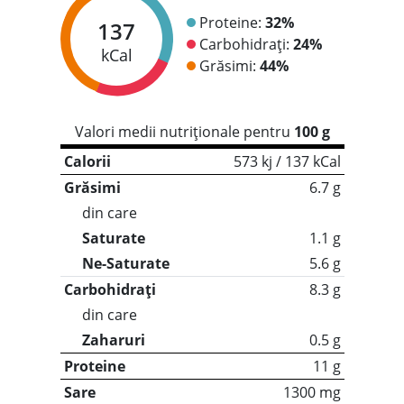
Proteine:
32%
137
Carbohidrați:
24%
kCal
Grăsimi:
44%
Valori medii nutriționale pentru
100 g
Calorii
573 kj / 137 kCal
Grăsimi
6.7 g
din care
Saturate
1.1 g
Ne-Saturate
5.6 g
Carbohidrați
8.3 g
din care
Zaharuri
0.5 g
Proteine
11 g
Sare
1300 mg