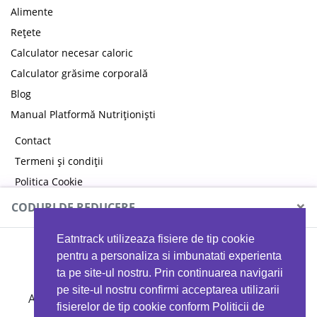
Alimente
Rețete
Calculator necesar caloric
Calculator grăsime corporală
Blog
Manual Platformă Nutriționiști
Contact
Termeni și condiții
Politica Cookie
Politica de confidențialitate
×
CODURI DE REDUCERE
Eatntrack utilizeaza fisiere de tip cookie
MYPROTEIN
pentru a personaliza si imbunatati experienta
ta pe site-ul nostru. Prin continuarea navigarii
pe site-ul nostru confirmi acceptarea utilizarii
Ai
40%
reducere la orice comandă folosind codul
fisierelor de tip cookie conform Politicii de
EATTRACK