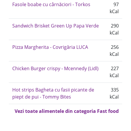
Fasole boabe cu cârnăciori - Torkos
97
kCal
Sandwich Brisket Green Up Papa Verde
290
kCal
Pizza Margherita - Covrigăria LUCA
256
kCal
Chicken Burger crispy - Mcennedy (Lidl)
227
kCal
Hot strips Bagheta cu fasii picante de
335
piept de pui - Tommy Bites
kCal
Vezi toate alimentele din categoria Fast food