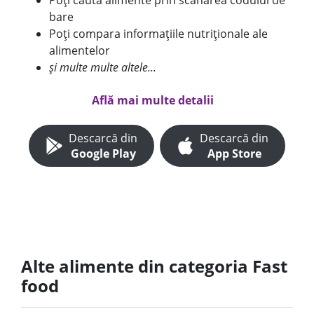
Poți căuta alimente prin scanarea codului de
bare
Poți compara informațiile nutriționale ale
alimentelor
și multe multe altele...
Află mai multe detalii
Descarcă din
Descarcă din
Google Play
App Store
Alte alimente din categoria Fast
food