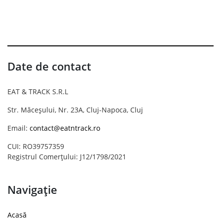
Date de contact
EAT & TRACK S.R.L
Str. Măceșului, Nr. 23A, Cluj-Napoca, Cluj
Email:
contact@eatntrack.ro
CUI: RO39757359
Registrul Comerțului: J12/1798/2021
Navigație
Acasă