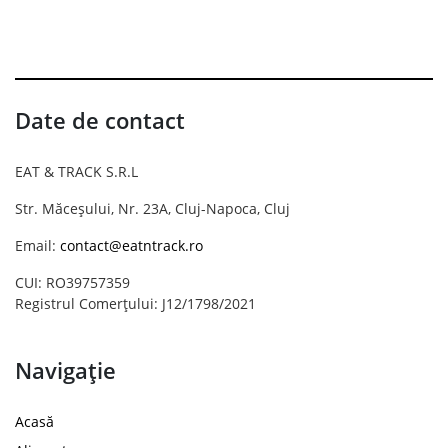
Date de contact
EAT & TRACK S.R.L
Str. Măceșului, Nr. 23A, Cluj-Napoca, Cluj
Email:
contact@eatntrack.ro
CUI: RO39757359
Registrul Comerțului: J12/1798/2021
Navigație
Acasă