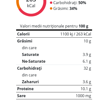
Carbohidrați:
50%
kCal
Grăsimi:
34%
Valori medii nutriționale pentru
100 g
Calorii
1100 kj / 263 kCal
Grăsimi
10 g
din care
Saturate
3.9 g
Ne-Saturate
6.1 g
Carbohidrați
32 g
din care
Zaharuri
3.6 g
Proteine
10.1 g
Sare
1000 mg