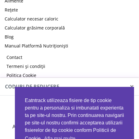
Alimente
Rețete
Calculator necesar caloric
Calculator grăsime corporală
Blog
Manual Platformă Nutriționiști
Contact
Termeni și condiții
Politica Cookie
Politica de confidențialitate
×
CODURI DE REDUCERE
Eatntrack utilizeaza fisiere de tip cookie
MYPROTEIN
pentru a personaliza si imbunatati experienta
ta pe site-ul nostru. Prin continuarea navigarii
pe site-ul nostru confirmi acceptarea utilizarii
Ai
40%
reducere la orice comandă folosind codul
fisierelor de tip cookie conform Politicii de
EATTRACK
Cookie.
Afla mai multe