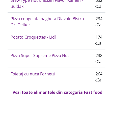
Stew Type Hot Chicken Flavor Ramen -
352
Buldak
kCal
Pizza congelata bagheta Diavolo Bistro
234
Dr. Oetker
kCal
Potato Croquettes - Lidl
174
kCal
Pizza Super Supreme Pizza Hut
238
kCal
Foietaj cu nuca Fornetti
264
kCal
Vezi toate alimentele din categoria Fast food