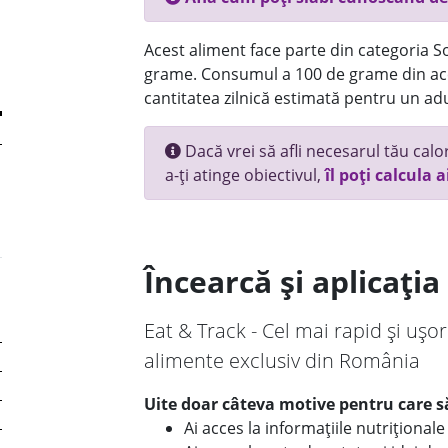
Acest aliment face parte din categoria Sos
grame. Consumul a 100 de grame din ace
cantitatea zilnică estimată pentru un adu
Dacă vrei să afli necesarul tău calori
a-ți atinge obiectivul,
îl poți calcula a
Încearcă și aplicați
Eat & Track - Cel mai rapid și ușor
alimente exclusiv din România
Uite doar câteva motive pentru care să
Ai acces la informațiile nutriționa