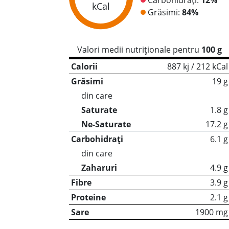
kCal
Grăsimi:
84%
Valori medii nutriționale pentru
100 g
Calorii
887 kj / 212 kCal
Grăsimi
19 g
din care
Saturate
1.8 g
Ne-Saturate
17.2 g
Carbohidrați
6.1 g
din care
Zaharuri
4.9 g
Fibre
3.9 g
Proteine
2.1 g
Sare
1900 mg