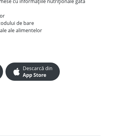
e mese cu informațiile nutriționale gata
lor
codului de bare
ale ale alimentelor
Descarcă din
App Store