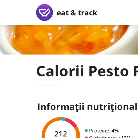
eat & track
Calorii Pesto 
Informații nutriționa
Proteine:
4%
212
Carbohidrați:
12%