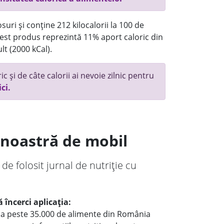
uri și conține 212 kilocalorii la 100 de
st produs reprezintă 11% aport caloric din
lt (2000 kCal).
c și de câte calorii ai nevoie zilnic pentru
ici.
a noastră de mobil
 de folosit jurnal de nutriție cu
 încerci aplicația:
le a peste 35.000 de alimente din România