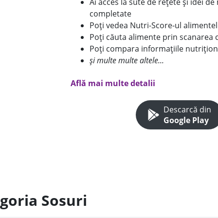
Ai acces la sute de rețete și idei d
completate
Poți vedea Nutri-Score-ul alimente
Poți căuta alimente prin scanarea 
Poți compara informațiile nutrițion
și multe multe altele...
Află mai multe detalii
Descarcă din
Google Play
goria Sosuri