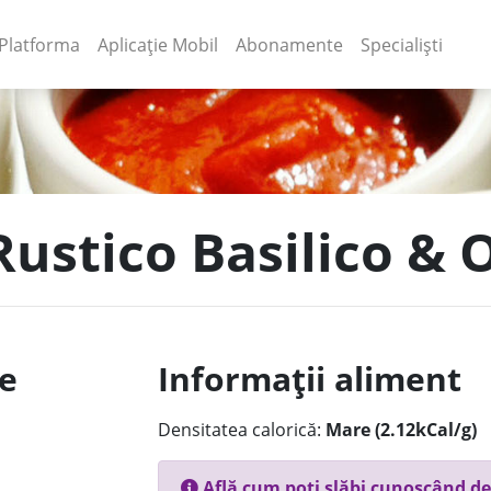
(current)
(current)
Platforma
Aplicație Mobil
Abonamente
Specialiști
Rustico Basilico & O
le
Informații aliment
Densitatea calorică:
Mare (2.12kCal/g)
Află cum poți slăbi cunoscând de