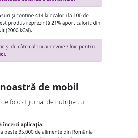
uri și conține 414 kilocalorii la 100 de
st produs reprezintă 21% aport caloric din
lt (2000 kCal).
c și de câte calorii ai nevoie zilnic pentru
ici.
a noastră de mobil
 de folosit jurnal de nutriție cu
 încerci aplicația:
le a peste 35.000 de alimente din România