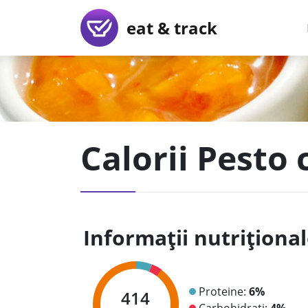
eat & track
Calorii Pesto 
Informații nutriționa
Proteine:
6%
414
Carbohidrați:
4%