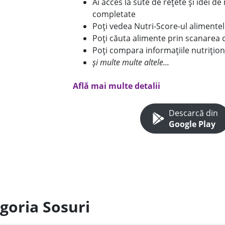
Ai acces la sute de rețete și idei d
completate
Poți vedea Nutri-Score-ul alimente
Poți căuta alimente prin scanarea 
Poți compara informațiile nutrițion
și multe multe altele...
Află mai multe detalii
Descarcă din
Google Play
goria Sosuri