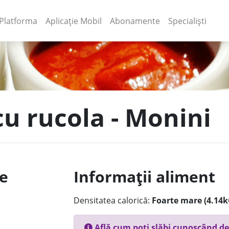
(current)
(current)
Platforma
Aplicație Mobil
Abonamente
Specialiști
cu rucola - Monini
le
Informații aliment
Densitatea calorică:
Foarte mare (4.14k
Află cum poți slăbi cunoscând de