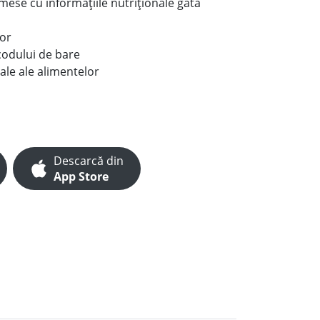
e mese cu informațiile nutriționale gata
lor
codului de bare
ale ale alimentelor
Descarcă din
App Store