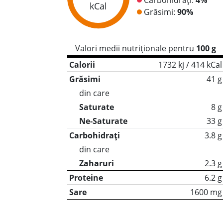
kCal
Grăsimi:
90%
Valori medii nutriționale pentru
100 g
Calorii
1732 kj / 414 kCal
Grăsimi
41 g
din care
Saturate
8 g
Ne-Saturate
33 g
Carbohidrați
3.8 g
din care
Zaharuri
2.3 g
Proteine
6.2 g
Sare
1600 mg