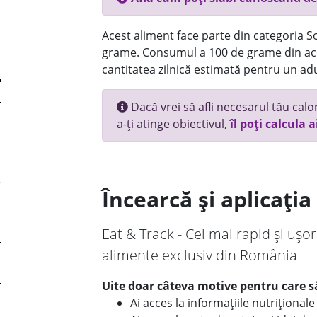
Acest aliment face parte din categoria Sos
grame. Consumul a 100 de grame din ace
cantitatea zilnică estimată pentru un adu
Dacă vrei să afli necesarul tău calori
a-ți atinge obiectivul,
îl poți calcula a
Încearcă și aplicați
Eat & Track - Cel mai rapid și ușor
alimente exclusiv din România
Uite doar câteva motive pentru care să
Ai acces la informațiile nutriționa