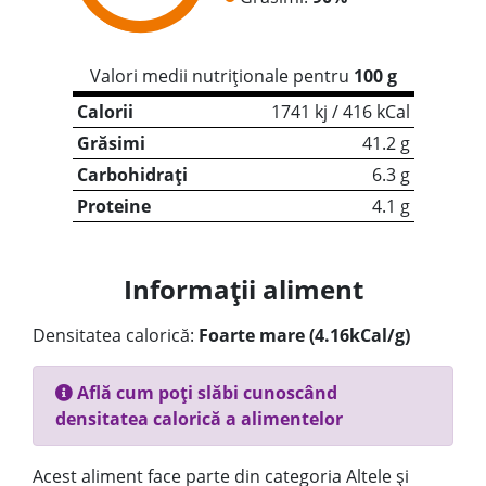
Valori medii nutriționale pentru
100 g
Calorii
1741 kj / 416 kCal
Grăsimi
41.2 g
Carbohidrați
6.3 g
Proteine
4.1 g
Informații aliment
Densitatea calorică:
Foarte mare (4.16kCal/g)
Află cum poți slăbi cunoscând
densitatea calorică a alimentelor
Acest aliment face parte din categoria Altele și