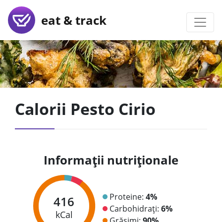
eat & track
Calorii Pesto Cirio
Informații nutriționale
Proteine:
4%
416
Carbohidrați:
6%
kCal
Grăsimi:
90%