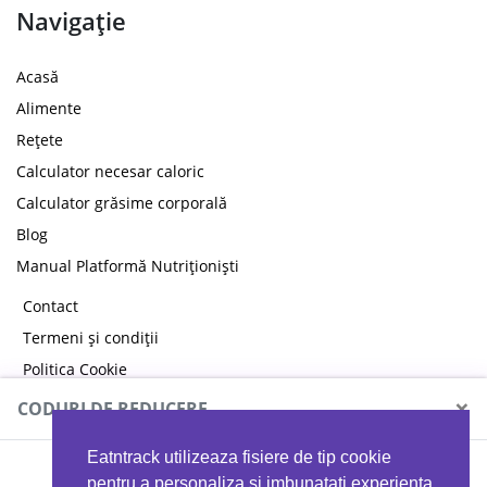
Navigație
Acasă
Alimente
Rețete
Calculator necesar caloric
Calculator grăsime corporală
Blog
Manual Platformă Nutriționiști
Contact
Termeni și condiții
Politica Cookie
Politica de confidențialitate
×
CODURI DE REDUCERE
Eatntrack utilizeaza fisiere de tip cookie
pentru a personaliza si imbunatati experienta