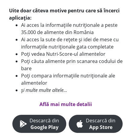
Uite doar câteva motive pentru care să încerci
aplicația:
Ai acces la informațiile nutriționale a peste
35.000 de alimente din România
Ai acces la sute de rețete și idei de mese cu
informațiile nutriționale gata completate
Poți vedea Nutri-Score-ul alimentelor
Poți căuta alimente prin scanarea codului de
bare
Poți compara informațiile nutriționale ale
alimentelor
și multe multe altele...
Află mai multe detalii
Descarcă din
Descarcă din
Google Play
App Store