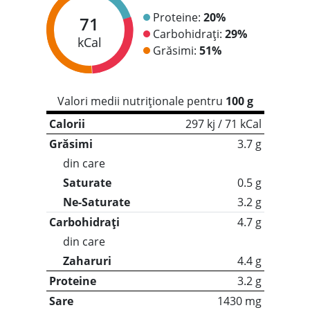
Proteine:
20%
71
Carbohidrați:
29%
kCal
Grăsimi:
51%
Valori medii nutriționale pentru
100 g
Calorii
297 kj / 71 kCal
Grăsimi
3.7 g
din care
Saturate
0.5 g
Ne-Saturate
3.2 g
Carbohidrați
4.7 g
din care
Zaharuri
4.4 g
Proteine
3.2 g
Sare
1430 mg