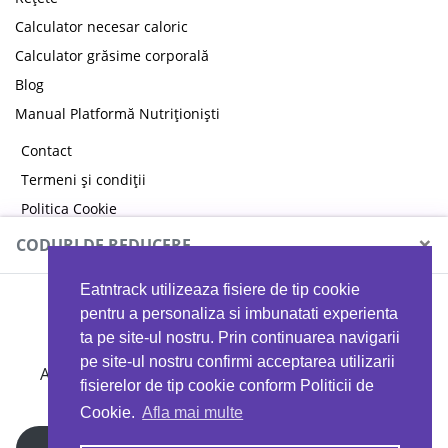
Calculator necesar caloric
Calculator grăsime corporală
Blog
Manual Platformă Nutriționiști
Contact
Termeni și condiții
Politica Cookie
Politica de confidențialitate
×
CODURI DE REDUCERE
Eatntrack utilizeaza fisiere de tip cookie
MYPROTEIN
pentru a personaliza si imbunatati experienta
ta pe site-ul nostru. Prin continuarea navigarii
pe site-ul nostru confirmi acceptarea utilizarii
Ai
40%
reducere la orice comandă folosind codul
fisierelor de tip cookie conform Politicii de
EATTRACK
Cookie.
Afla mai multe