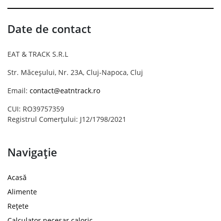
Date de contact
EAT & TRACK S.R.L
Str. Măceșului, Nr. 23A, Cluj-Napoca, Cluj
Email:
contact@eatntrack.ro
CUI: RO39757359
Registrul Comerțului: J12/1798/2021
Navigație
Acasă
Alimente
Rețete
Calculator necesar caloric