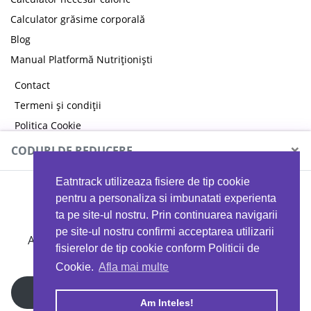
Calculator grăsime corporală
Blog
Manual Platformă Nutriționiști
Contact
Termeni și condiții
Politica Cookie
Politica de confidențialitate
×
CODURI DE REDUCERE
Eatntrack utilizeaza fisiere de tip cookie
MYPROTEIN
pentru a personaliza si imbunatati experienta
ta pe site-ul nostru. Prin continuarea navigarii
pe site-ul nostru confirmi acceptarea utilizarii
Ai
40%
reducere la orice comandă folosind codul
fisierelor de tip cookie conform Politicii de
EATTRACK
Cookie.
Afla mai multe
Profită acum
Am Inteles!