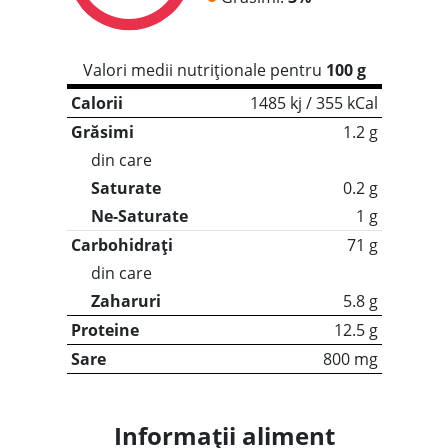
Valori medii nutriționale pentru
100 g
Calorii
1485 kj / 355 kCal
Grăsimi
1.2 g
din care
Saturate
0.2 g
Ne-Saturate
1 g
Carbohidrați
71 g
din care
Zaharuri
5.8 g
Proteine
12.5 g
Sare
800 mg
Informații aliment