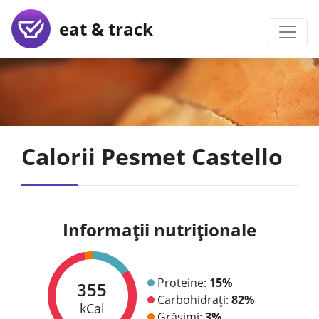
eat & track
Calorii Pesmet Castello
Informații nutriționale
Proteine:
15%
355
Carbohidrați:
82%
kCal
Grăsimi:
3%