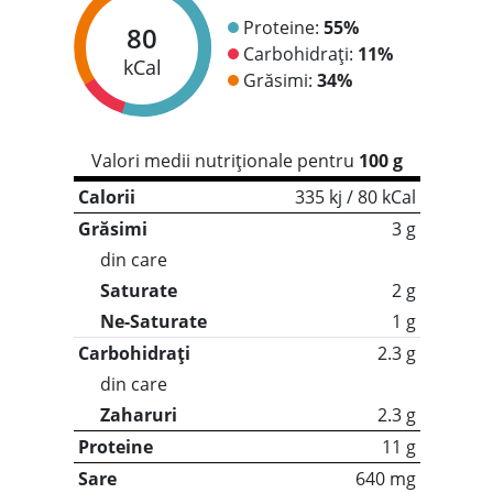
Proteine:
55%
80
Carbohidrați:
11%
kCal
Grăsimi:
34%
Valori medii nutriționale pentru
100 g
Calorii
335 kj / 80 kCal
Grăsimi
3 g
din care
Saturate
2 g
Ne-Saturate
1 g
Carbohidrați
2.3 g
din care
Zaharuri
2.3 g
Proteine
11 g
Sare
640 mg