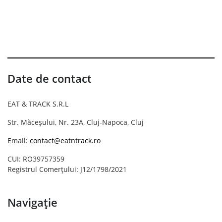
Date de contact
EAT & TRACK S.R.L
Str. Măceșului, Nr. 23A, Cluj-Napoca, Cluj
Email:
contact@eatntrack.ro
CUI: RO39757359
Registrul Comerțului: J12/1798/2021
Navigație