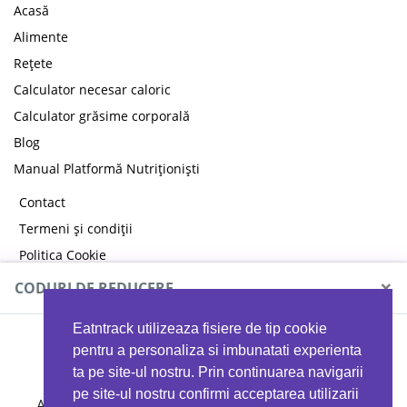
Acasă
Alimente
Rețete
Calculator necesar caloric
Calculator grăsime corporală
Blog
Manual Platformă Nutriționiști
Contact
Termeni și condiții
Politica Cookie
Politica de confidențialitate
×
CODURI DE REDUCERE
Eatntrack utilizeaza fisiere de tip cookie
MYPROTEIN
pentru a personaliza si imbunatati experienta
ta pe site-ul nostru. Prin continuarea navigarii
pe site-ul nostru confirmi acceptarea utilizarii
Ai
40%
reducere la orice comandă folosind codul