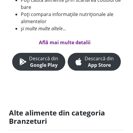
Poți căuta alimente prin scanarea codului de
bare
Poți compara informațiile nutriționale ale
alimentelor
și multe multe altele...
Află mai multe detalii
Descarcă din
Descarcă din
Google Play
App Store
Alte alimente din categoria
Branzeturi