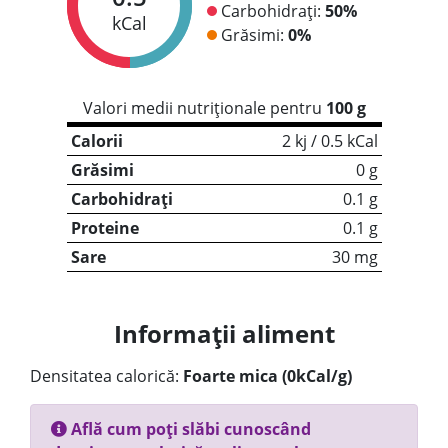
Carbohidrați:
50%
kCal
Grăsimi:
0%
Valori medii nutriționale pentru
100 g
Calorii
2 kj / 0.5 kCal
Grăsimi
0 g
Carbohidrați
0.1 g
Proteine
0.1 g
Sare
30 mg
Informații aliment
Densitatea calorică:
Foarte mica (0kCal/g)
Află cum poți slăbi cunoscând