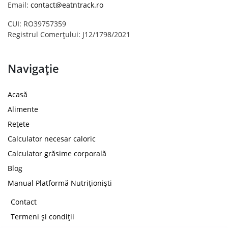
Email:
contact@eatntrack.ro
CUI: RO39757359
Registrul Comerțului: J12/1798/2021
Navigație
Acasă
Alimente
Rețete
Calculator necesar caloric
Calculator grăsime corporală
Blog
Manual Platformă Nutriționiști
Contact
Termeni și condiții