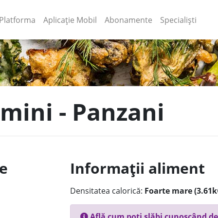
(current)
(current)
Platforma
Aplicație Mobil
Abonamente
Specialiști
 mini - Panzani
le
Informații aliment
Densitatea calorică:
Foarte mare (3.61k
Află cum poți slăbi cunoscând de