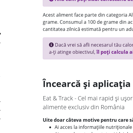
Acest aliment face parte din categoria Alt
grame. Consumul a 100 de grame din ace
cantitatea zilnică estimată pentru un adu
Dacă vrei să afli necesarul tău calori
a-ți atinge obiectivul,
îl poți calcula a
Încearcă și aplicați
Eat & Track - Cel mai rapid și ușor
alimente exclusiv din România
Uite doar câteva motive pentru care să
Ai acces la informațiile nutriționa