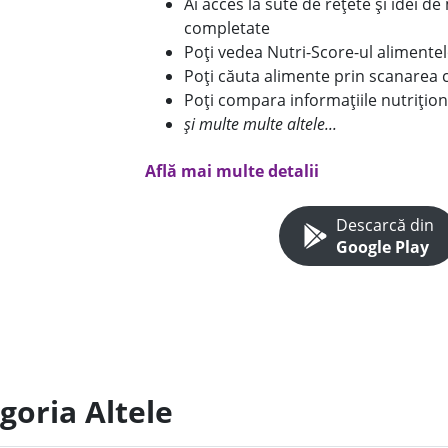
Ai acces la sute de rețete și idei d
completate
Poți vedea Nutri-Score-ul alimente
Poți căuta alimente prin scanarea 
Poți compara informațiile nutrițion
și multe multe altele...
Află mai multe detalii
Descarcă din
Google Play
goria Altele