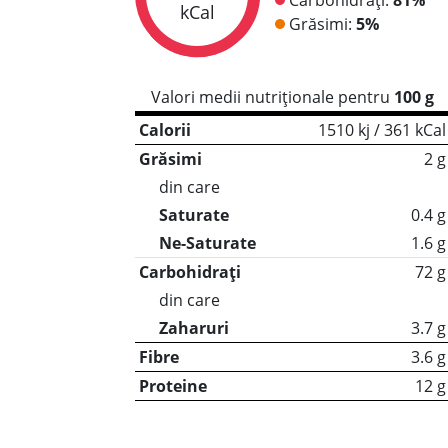
kCal
Grăsimi:
5%
Valori medii nutriționale pentru
100 g
Calorii
1510 kj / 361 kCal
Grăsimi
2 g
din care
Saturate
0.4 g
Ne-Saturate
1.6 g
Carbohidrați
72 g
din care
Zaharuri
3.7 g
Fibre
3.6 g
Proteine
12 g