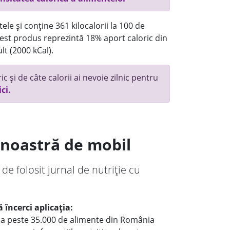
ele și conține 361 kilocalorii la 100 de
st produs reprezintă 18% aport caloric din
lt (2000 kCal).
c și de câte calorii ai nevoie zilnic pentru
ici.
a noastră de mobil
 de folosit jurnal de nutriție cu
 încerci aplicația:
le a peste 35.000 de alimente din România