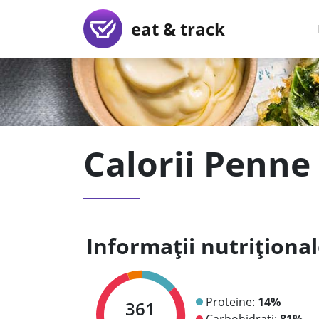
eat & track
Calorii Penne
Informații nutriționa
Proteine:
14%
361
Carbohidrați:
81%