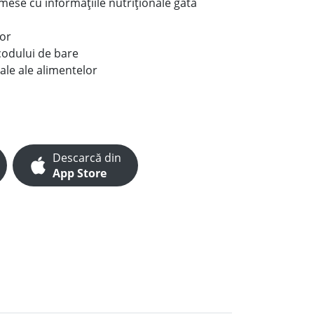
e mese cu informațiile nutriționale gata
lor
codului de bare
ale ale alimentelor
Descarcă din
App Store