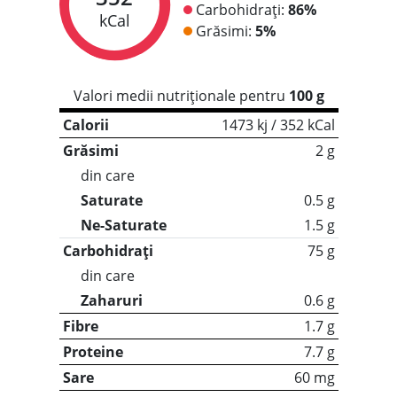
Carbohidrați:
86%
kCal
Grăsimi:
5%
Valori medii nutriționale pentru
100 g
Calorii
1473 kj / 352 kCal
Grăsimi
2 g
din care
Saturate
0.5 g
Ne-Saturate
1.5 g
Carbohidrați
75 g
din care
Zaharuri
0.6 g
Fibre
1.7 g
Proteine
7.7 g
Sare
60 mg