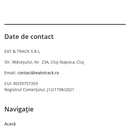
Date de contact
EAT & TRACK S.R.L
Str. Măceșului, Nr. 23A, Cluj-Napoca, Cluj
Email:
contact@eatntrack.ro
CUI: RO39757359
Registrul Comerțului: J12/1798/2021
Navigație
Acasă