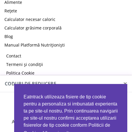
Alimente
Rețete
Calculator necesar caloric
Calculator grăsime corporală
Blog
Manual Platformă Nutriționiști
Contact
Termeni și condiții
Politica Cookie
Politica de confidențialitate
×
CODURI DE REDUCERE
Eatntrack utilizeaza fisiere de tip cookie
MYPROTEIN
pentru a personaliza si imbunatati experienta
ta pe site-ul nostru. Prin continuarea navigarii
pe site-ul nostru confirmi acceptarea utilizarii
Ai
40%
reducere la orice comandă folosind codul
fisierelor de tip cookie conform Politicii de
EATTRACK