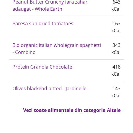
Peanut Butter Crunchy fara zahar
643
adaugat - Whole Earth
kCal
Baresa sun dried tomatoes
163
kCal
Bio organic italian wholegrain spaghetti
343
- Combino
kCal
Protein Granola Chocolate
418
kCal
Olives blackend pitted - Jardinelle
143
kCal
Vezi toate alimentele din categoria Altele