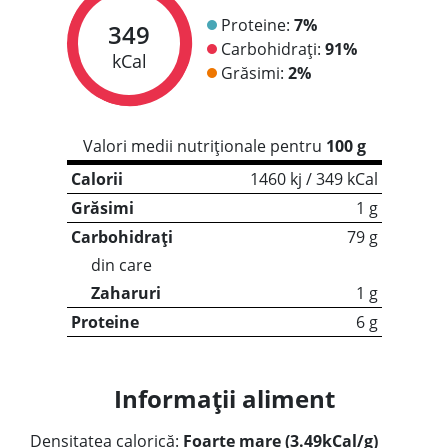
Proteine:
7%
349
Carbohidrați:
91%
kCal
Grăsimi:
2%
Valori medii nutriționale pentru
100 g
Calorii
1460 kj / 349 kCal
Grăsimi
1 g
Carbohidrați
79 g
din care
Zaharuri
1 g
Proteine
6 g
Informații aliment
Densitatea calorică:
Foarte mare (3.49kCal/g)