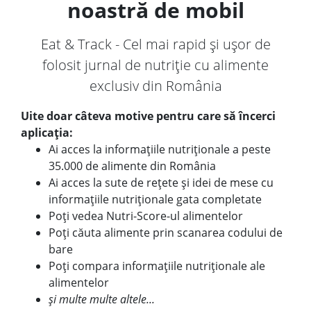
noastră de mobil
Eat & Track - Cel mai rapid și ușor de
folosit jurnal de nutriție cu alimente
exclusiv din România
Uite doar câteva motive pentru care să încerci
aplicația:
Ai acces la informațiile nutriționale a peste
35.000 de alimente din România
Ai acces la sute de rețete și idei de mese cu
informațiile nutriționale gata completate
Poți vedea Nutri-Score-ul alimentelor
Poți căuta alimente prin scanarea codului de
bare
Poți compara informațiile nutriționale ale
alimentelor
și multe multe altele...