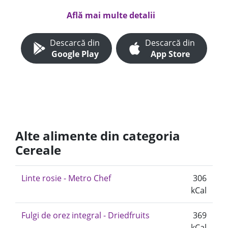
Află mai multe detalii
Descarcă din
Descarcă din
Google Play
App Store
Alte alimente din categoria
Cereale
Linte rosie - Metro Chef
306
kCal
Fulgi de orez integral - Driedfruits
369
kCal