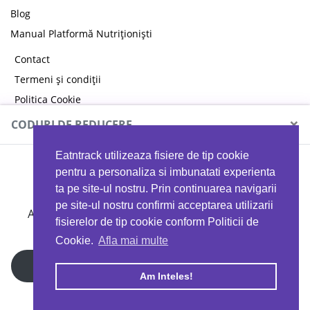
Blog
Manual Platformă Nutriționiști
Contact
Termeni și condiții
Politica Cookie
Politica de confidențialitate
×
CODURI DE REDUCERE
Eatntrack utilizeaza fisiere de tip cookie
MYPROTEIN
pentru a personaliza si imbunatati experienta
ta pe site-ul nostru. Prin continuarea navigarii
pe site-ul nostru confirmi acceptarea utilizarii
Ai
40%
reducere la orice comandă folosind codul
fisierelor de tip cookie conform Politicii de
EATTRACK
Cookie.
Afla mai multe
Profită acum
Am Inteles!
Copyright © 2026 EAT & TRACK S.R.L