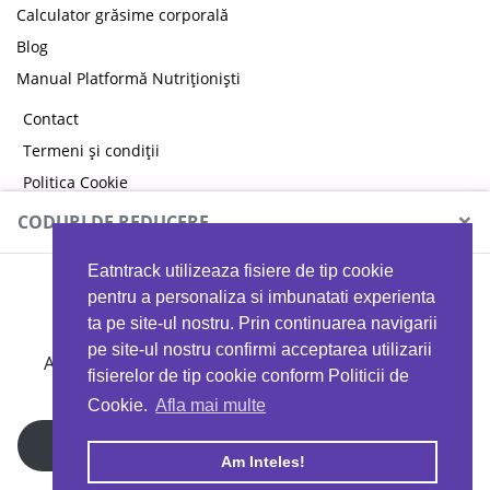
Calculator grăsime corporală
Blog
Manual Platformă Nutriționiști
Contact
Termeni și condiții
Politica Cookie
Politica de confidențialitate
×
CODURI DE REDUCERE
Eatntrack utilizeaza fisiere de tip cookie
MYPROTEIN
pentru a personaliza si imbunatati experienta
ta pe site-ul nostru. Prin continuarea navigarii
pe site-ul nostru confirmi acceptarea utilizarii
Ai
40%
reducere la orice comandă folosind codul
fisierelor de tip cookie conform Politicii de
EATTRACK
Cookie.
Afla mai multe
Profită acum
Am Inteles!
Copyright © 2026 EAT & TRACK S.R.L