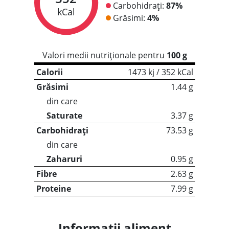
Carbohidrați:
87%
kCal
Grăsimi:
4%
Valori medii nutriționale pentru
100 g
Calorii
1473 kj / 352 kCal
Grăsimi
1.44 g
din care
Saturate
3.37 g
Carbohidrați
73.53 g
din care
Zaharuri
0.95 g
Fibre
2.63 g
Proteine
7.99 g
Informații aliment