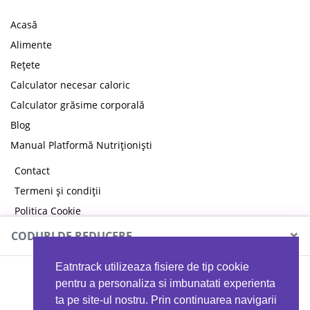
Acasă
Alimente
Rețete
Calculator necesar caloric
Calculator grăsime corporală
Blog
Manual Platformă Nutriționiști
Contact
Termeni și condiții
Politica Cookie
Politica de confidențialitate
×
CODURI DE REDUCERE
Eatntrack utilizeaza fisiere de tip cookie
MYPROTEIN
pentru a personaliza si imbunatati experienta
ta pe site-ul nostru. Prin continuarea navigarii