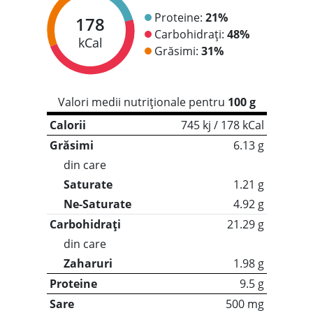
Proteine:
21%
178
Carbohidrați:
48%
kCal
Grăsimi:
31%
Valori medii nutriționale pentru
100 g
Calorii
745 kj / 178 kCal
Grăsimi
6.13 g
din care
Saturate
1.21 g
Ne-Saturate
4.92 g
Carbohidrați
21.29 g
din care
Zaharuri
1.98 g
Proteine
9.5 g
Sare
500 mg