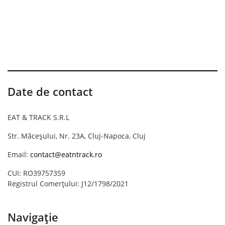
Date de contact
EAT & TRACK S.R.L
Str. Măceșului, Nr. 23A, Cluj-Napoca, Cluj
Email:
contact@eatntrack.ro
CUI: RO39757359
Registrul Comerțului: J12/1798/2021
Navigație