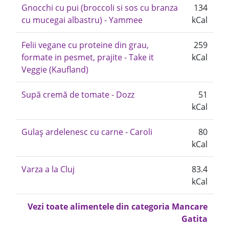
Gnocchi cu pui (broccoli si sos cu branza
134
cu mucegai albastru) - Yammee
kCal
Felii vegane cu proteine din grau,
259
formate in pesmet, prajite - Take it
kCal
Veggie (Kaufland)
Supă cremă de tomate - Dozz
51
kCal
Gulaș ardelenesc cu carne - Caroli
80
kCal
Varza a la Cluj
83.4
kCal
Vezi toate alimentele din categoria Mancare
Gatita