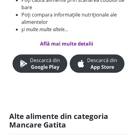
Poți căuta alimente prin scanarea codului de
bare
Poți compara informațiile nutriționale ale
alimentelor
și multe multe altele...
Află mai multe detalii
Descarcă din
Descarcă din
Google Play
App Store
Alte alimente din categoria
Mancare Gatita