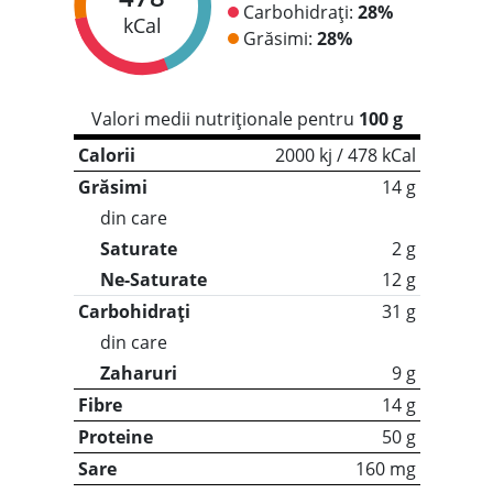
Carbohidrați:
28%
kCal
Grăsimi:
28%
Valori medii nutriționale pentru
100 g
Calorii
2000 kj / 478 kCal
Grăsimi
14 g
din care
Saturate
2 g
Ne-Saturate
12 g
Carbohidrați
31 g
din care
Zaharuri
9 g
Fibre
14 g
Proteine
50 g
Sare
160 mg