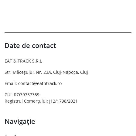
Date de contact
EAT & TRACK S.R.L
Str. Măceșului, Nr. 23A, Cluj-Napoca, Cluj
Email:
contact@eatntrack.ro
CUI: RO39757359
Registrul Comerțului: J12/1798/2021
Navigație