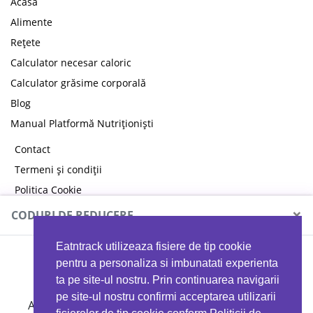
Acasă
Alimente
Rețete
Calculator necesar caloric
Calculator grăsime corporală
Blog
Manual Platformă Nutriționiști
Contact
Termeni și condiții
Politica Cookie
Politica de confidențialitate
×
CODURI DE REDUCERE
Eatntrack utilizeaza fisiere de tip cookie
MYPROTEIN
pentru a personaliza si imbunatati experienta
ta pe site-ul nostru. Prin continuarea navigarii
pe site-ul nostru confirmi acceptarea utilizarii
Ai
40%
reducere la orice comandă folosind codul