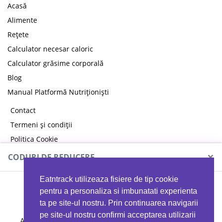
Acasă
Alimente
Rețete
Calculator necesar caloric
Calculator grăsime corporală
Blog
Manual Platformă Nutriționiști
Contact
Termeni și condiții
Politica Cookie
Politica de confidențialitate
×
CODURI DE REDUCERE
Eatntrack utilizeaza fisiere de tip cookie
MYPROTEIN
pentru a personaliza si imbunatati experienta
ta pe site-ul nostru. Prin continuarea navigarii
pe site-ul nostru confirmi acceptarea utilizarii
Ai
40%
reducere la orice comandă folosind codul