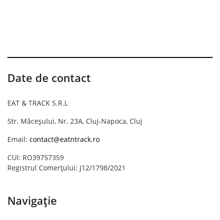
Date de contact
EAT & TRACK S.R.L
Str. Măceșului, Nr. 23A, Cluj-Napoca, Cluj
Email:
contact@eatntrack.ro
CUI: RO39757359
Registrul Comerțului: J12/1798/2021
Navigație