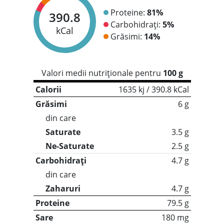
Proteine:
81%
390.8
Carbohidrați:
5%
kCal
Grăsimi:
14%
Valori medii nutriționale pentru
100 g
Calorii
1635 kj / 390.8 kCal
Grăsimi
6 g
din care
Saturate
3.5 g
Ne-Saturate
2.5 g
Carbohidrați
4.7 g
din care
Zaharuri
4.7 g
Proteine
79.5 g
Sare
180 mg