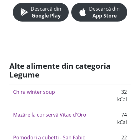
Descarcă din
Descarcă din
Google Play
App Store
Alte alimente din categoria
Legume
Chira winter soup
32
kCal
Mazăre la conservă Vitae d'Oro
74
kCal
Pomodori a cubetti - San Fabio
22