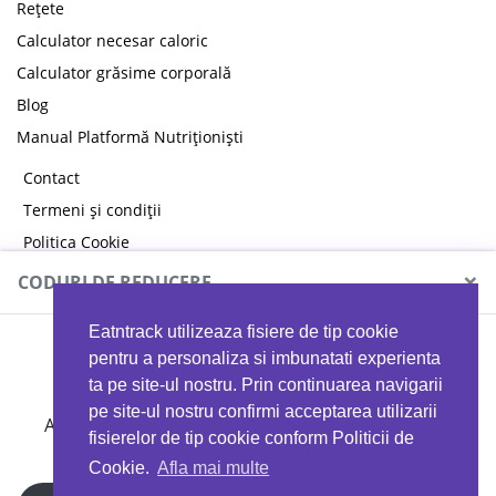
Rețete
Calculator necesar caloric
Calculator grăsime corporală
Blog
Manual Platformă Nutriționiști
Contact
Termeni și condiții
Politica Cookie
Politica de confidențialitate
×
CODURI DE REDUCERE
Eatntrack utilizeaza fisiere de tip cookie
MYPROTEIN
pentru a personaliza si imbunatati experienta
ta pe site-ul nostru. Prin continuarea navigarii
pe site-ul nostru confirmi acceptarea utilizarii
Ai
40%
reducere la orice comandă folosind codul
fisierelor de tip cookie conform Politicii de
EATTRACK
Cookie.
Afla mai multe