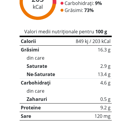
Carbohidrați:
9%
kCal
Grăsimi:
73%
Valori medii nutriționale pentru
100 g
Calorii
849 kj / 203 kCal
Grăsimi
16.3 g
din care
Saturate
2.9 g
Ne-Saturate
13.4 g
Carbohidrați
4.6 g
din care
Zaharuri
0.5 g
Proteine
9.2 g
Sare
120 mg