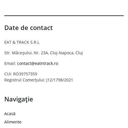
Date de contact
EAT & TRACK S.R.L
Str. Măceșului, Nr. 23A, Cluj-Napoca, Cluj
Email:
contact@eatntrack.ro
CUI: RO39757359
Registrul Comerțului: J12/1798/2021
Navigație
Acasă
Alimente