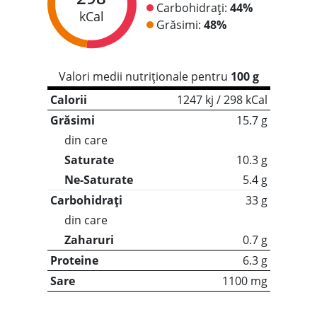
Carbohidrați:
44%
kCal
Grăsimi:
48%
Valori medii nutriționale pentru
100 g
Calorii
1247 kj / 298 kCal
Grăsimi
15.7 g
din care
Saturate
10.3 g
Ne-Saturate
5.4 g
Carbohidrați
33 g
din care
Zaharuri
0.7 g
Proteine
6.3 g
Sare
1100 mg