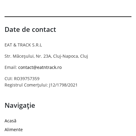
Date de contact
EAT & TRACK S.R.L
Str. Măceșului, Nr. 23A, Cluj-Napoca, Cluj
Email:
contact@eatntrack.ro
CUI: RO39757359
Registrul Comerțului: J12/1798/2021
Navigație
Acasă
Alimente