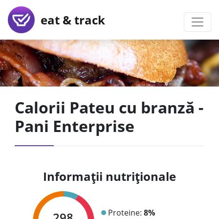
eat & track
Calorii Pateu cu branză -
Pani Enterprise
Informații nutriționale
Proteine:
8%
298