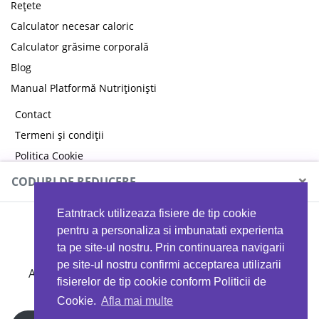
Rețete
Calculator necesar caloric
Calculator grăsime corporală
Blog
Manual Platformă Nutriționiști
Contact
Termeni și condiții
Politica Cookie
Politica de confidențialitate
×
CODURI DE REDUCERE
Eatntrack utilizeaza fisiere de tip cookie
MYPROTEIN
pentru a personaliza si imbunatati experienta
ta pe site-ul nostru. Prin continuarea navigarii
pe site-ul nostru confirmi acceptarea utilizarii
Ai
40%
reducere la orice comandă folosind codul
fisierelor de tip cookie conform Politicii de
EATTRACK
Cookie.
Afla mai multe