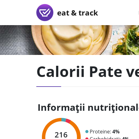
eat & track
Calorii Pate v
Informații nutriționa
Proteine:
4%
216
Carbohidrați:
4%