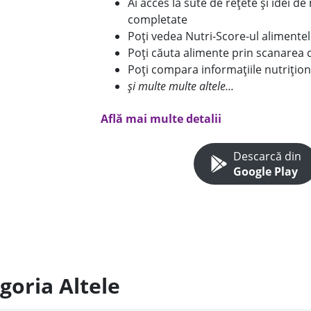
Ai acces la sute de rețete și idei d
completate
Poți vedea Nutri-Score-ul alimente
Poți căuta alimente prin scanarea 
Poți compara informațiile nutrițion
și multe multe altele...
Află mai multe detalii
Descarcă din
Google Play
goria Altele