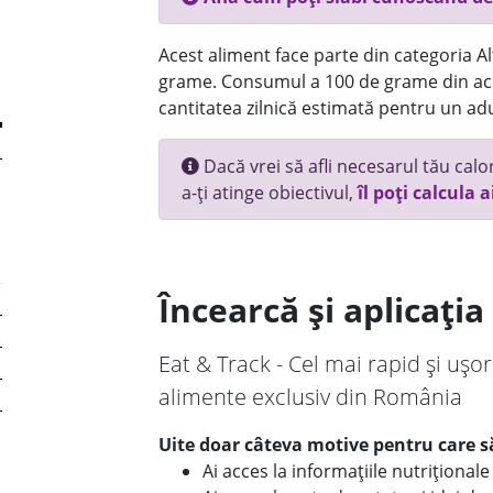
Acest aliment face parte din categoria Alt
grame. Consumul a 100 de grame din ace
cantitatea zilnică estimată pentru un adu
Dacă vrei să afli necesarul tău calori
a-ți atinge obiectivul,
îl poți calcula a
Încearcă și aplicați
Eat & Track - Cel mai rapid și ușor
alimente exclusiv din România
Uite doar câteva motive pentru care să
Ai acces la informațiile nutriționa