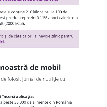
ele și conține 216 kilocalorii la 100 de
st produs reprezintă 11% aport caloric din
lt (2000 kCal).
c și de câte calorii ai nevoie zilnic pentru
ici.
a noastră de mobil
 de folosit jurnal de nutriție cu
 încerci aplicația:
le a peste 35.000 de alimente din România