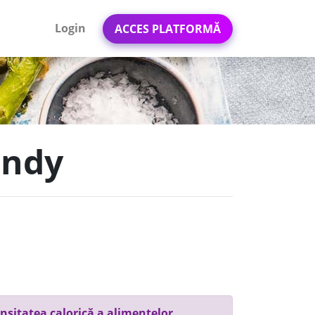
Login
ACCES PLATFORMĂ
andy
nsitatea calorică a alimentelor