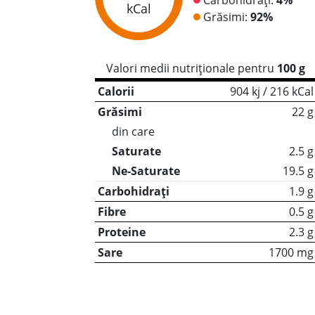
kCal
Grăsimi:
92%
Valori medii nutriționale pentru
100 g
Calorii
904 kj / 216 kCal
Grăsimi
22 g
din care
Saturate
2.5 g
Ne-Saturate
19.5 g
Carbohidrați
1.9 g
Fibre
0.5 g
Proteine
2.3 g
Sare
1700 mg