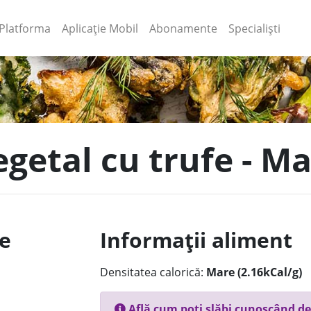
(current)
(current)
Platforma
Aplicație Mobil
Abonamente
Specialiști
egetal cu trufe - M
le
Informații aliment
Densitatea calorică:
Mare (2.16kCal/g)
Află cum poți slăbi cunoscând de