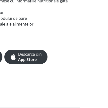
e mese cu informațiile nutriționale gata
lor
codului de bare
ale ale alimentelor
Descarcă din
App Store