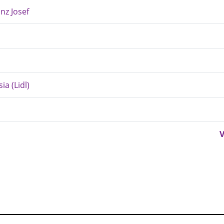
nz Josef
a (Lidl)
V