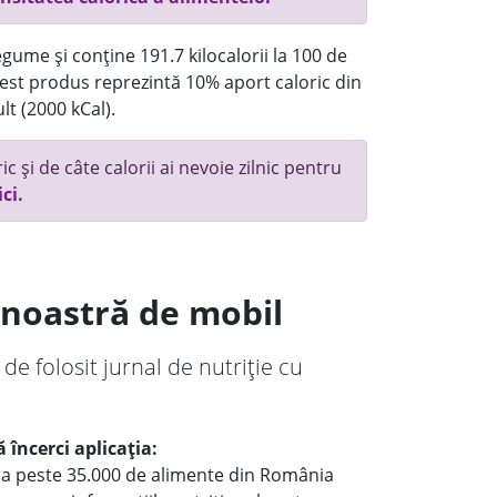
gume și conține 191.7 kilocalorii la 100 de
st produs reprezintă 10% aport caloric din
lt (2000 kCal).
c și de câte calorii ai nevoie zilnic pentru
ici.
a noastră de mobil
 de folosit jurnal de nutriție cu
 încerci aplicația:
le a peste 35.000 de alimente din România