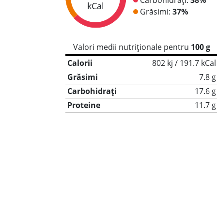
kCal
Grăsimi:
37%
Valori medii nutriționale pentru
100 g
Calorii
802 kj / 191.7 kCal
Grăsimi
7.8 g
Carbohidrați
17.6 g
Proteine
11.7 g