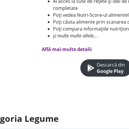
Ai acces la sute de rețete și idei d
completate
Poți vedea Nutri-Score-ul alimente
Poți căuta alimente prin scanarea 
Poți compara informațiile nutrițion
și multe multe altele...
Află mai multe detalii
Descarcă din
Google Play
egoria Legume