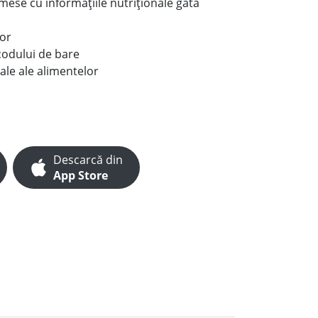
e mese cu informațiile nutriționale gata
lor
codului de bare
ale ale alimentelor
Descarcă din
App Store