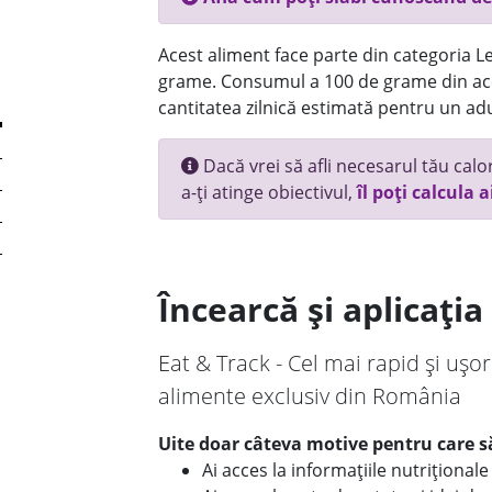
Acest aliment face parte din categoria Le
grame. Consumul a 100 de grame din ace
cantitatea zilnică estimată pentru un adu
Dacă vrei să afli necesarul tău calori
a-ți atinge obiectivul,
îl poți calcula a
Încearcă și aplicați
Eat & Track - Cel mai rapid și ușor
alimente exclusiv din România
Uite doar câteva motive pentru care să
Ai acces la informațiile nutriționa