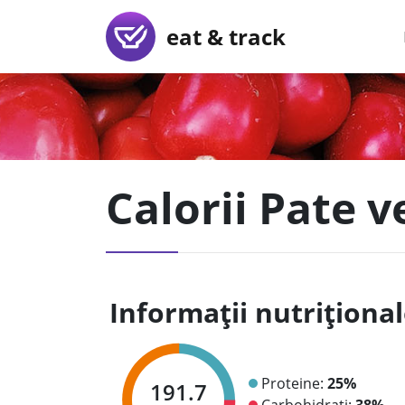
eat & track
Calorii Pate v
Informații nutriționa
Proteine:
25%
191.7
Carbohidrați:
38%