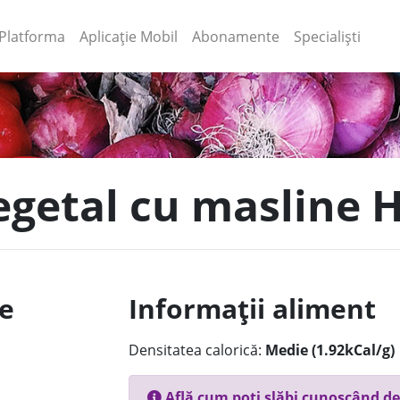
(current)
(current)
Platforma
Aplicație Mobil
Abonamente
Specialiști
egetal cu masline H
le
Informații aliment
Densitatea calorică:
Medie (1.92kCal/g)
Află cum poți slăbi cunoscând de