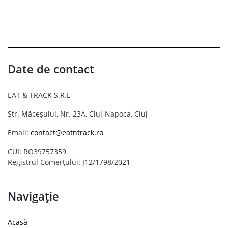
Date de contact
EAT & TRACK S.R.L
Str. Măceșului, Nr. 23A, Cluj-Napoca, Cluj
Email:
contact@eatntrack.ro
CUI: RO39757359
Registrul Comerțului: J12/1798/2021
Navigație
Acasă