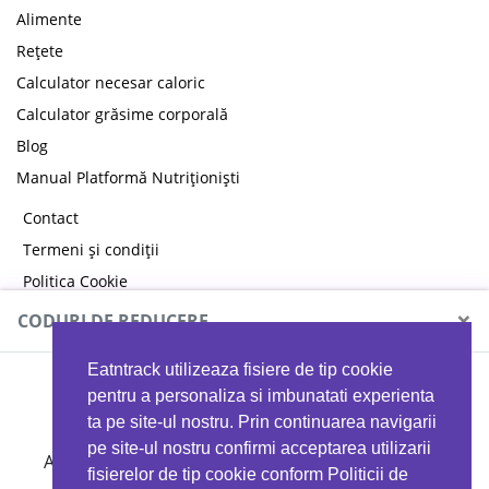
Alimente
Rețete
Calculator necesar caloric
Calculator grăsime corporală
Blog
Manual Platformă Nutriționiști
Contact
Termeni și condiții
Politica Cookie
Politica de confidențialitate
×
CODURI DE REDUCERE
Eatntrack utilizeaza fisiere de tip cookie
MYPROTEIN
pentru a personaliza si imbunatati experienta
ta pe site-ul nostru. Prin continuarea navigarii
pe site-ul nostru confirmi acceptarea utilizarii
Ai
40%
reducere la orice comandă folosind codul
fisierelor de tip cookie conform Politicii de
EATTRACK