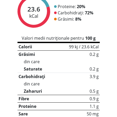
Proteine:
20%
23.6
Carbohidrați:
72%
kCal
Grăsimi:
8%
Valori medii nutriționale pentru
100 g
Calorii
99 kj / 23.6 kCal
Grăsimi
0.2 g
din care
Saturate
0.2 g
Carbohidrați
3.9 g
din care
Zaharuri
0.5 g
Fibre
0.9 g
Proteine
1.1 g
Sare
50 mg