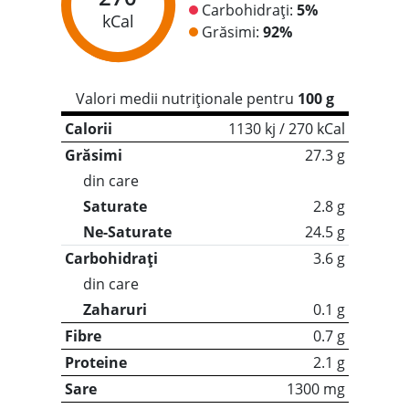
Carbohidrați:
5%
kCal
Grăsimi:
92%
Valori medii nutriționale pentru
100 g
Calorii
1130 kj / 270 kCal
Grăsimi
27.3 g
din care
Saturate
2.8 g
Ne-Saturate
24.5 g
Carbohidrați
3.6 g
din care
Zaharuri
0.1 g
Fibre
0.7 g
Proteine
2.1 g
Sare
1300 mg