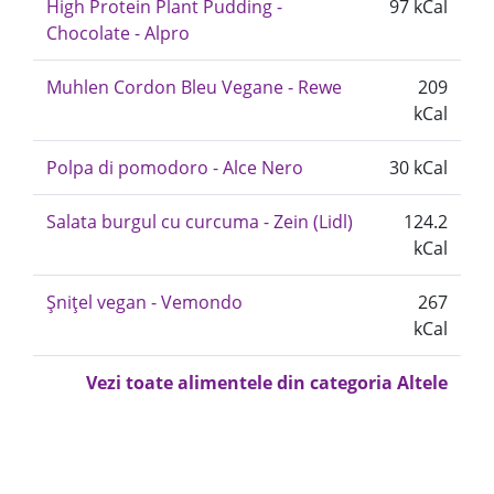
High Protein Plant Pudding -
97 kCal
Chocolate - Alpro
Muhlen Cordon Bleu Vegane - Rewe
209
kCal
Polpa di pomodoro - Alce Nero
30 kCal
Salata burgul cu curcuma - Zein (Lidl)
124.2
kCal
Șnițel vegan - Vemondo
267
kCal
Vezi toate alimentele din categoria Altele