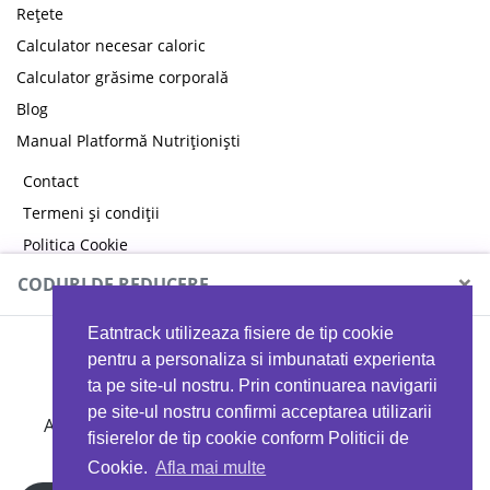
Rețete
Calculator necesar caloric
Calculator grăsime corporală
Blog
Manual Platformă Nutriționiști
Contact
Termeni și condiții
Politica Cookie
Politica de confidențialitate
×
CODURI DE REDUCERE
Eatntrack utilizeaza fisiere de tip cookie
MYPROTEIN
pentru a personaliza si imbunatati experienta
ta pe site-ul nostru. Prin continuarea navigarii
pe site-ul nostru confirmi acceptarea utilizarii
Ai
40%
reducere la orice comandă folosind codul
fisierelor de tip cookie conform Politicii de
EATTRACK
Cookie.
Afla mai multe