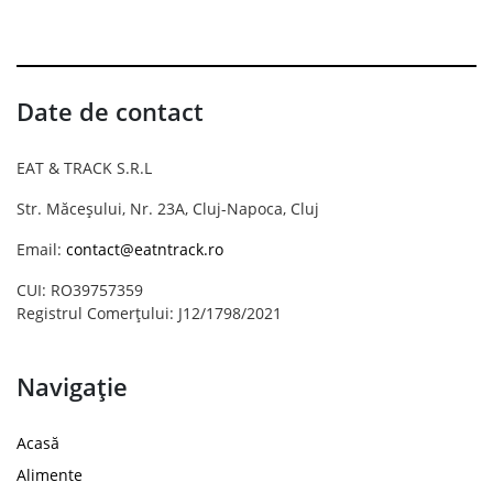
Date de contact
EAT & TRACK S.R.L
Str. Măceșului, Nr. 23A, Cluj-Napoca, Cluj
Email:
contact@eatntrack.ro
CUI: RO39757359
Registrul Comerțului: J12/1798/2021
Navigație
Acasă
Alimente