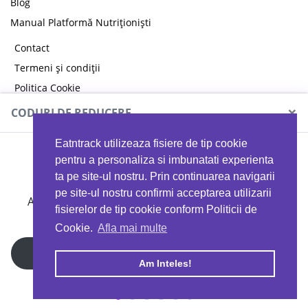
Blog
Manual Platformă Nutriționiști
Contact
Termeni și condiții
Politica Cookie
Politica de confidențialitate
×
CODURI DE REDUCERE
Eatntrack utilizeaza fisiere de tip cookie
MYPROTEIN
pentru a personaliza si imbunatati experienta
ta pe site-ul nostru. Prin continuarea navigarii
pe site-ul nostru confirmi acceptarea utilizarii
Ai
40%
reducere la orice comandă folosind codul
fisierelor de tip cookie conform Politicii de
EATTRACK
Cookie.
Afla mai multe
Profită acum
Am Inteles!
Copyright © 2026 EAT & TRACK S.R.L