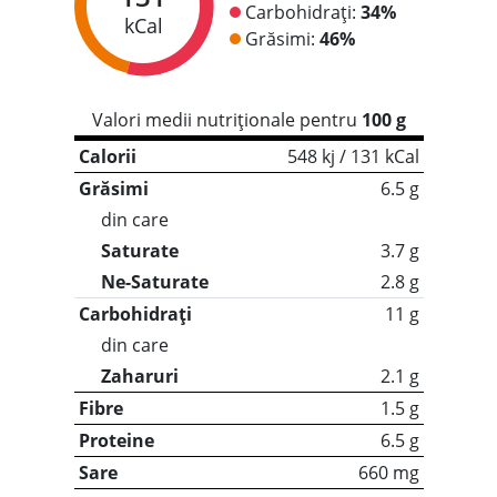
Carbohidrați:
34%
kCal
Grăsimi:
46%
Valori medii nutriționale pentru
100 g
Calorii
548 kj / 131 kCal
Grăsimi
6.5 g
din care
Saturate
3.7 g
Ne-Saturate
2.8 g
Carbohidrați
11 g
din care
Zaharuri
2.1 g
Fibre
1.5 g
Proteine
6.5 g
Sare
660 mg