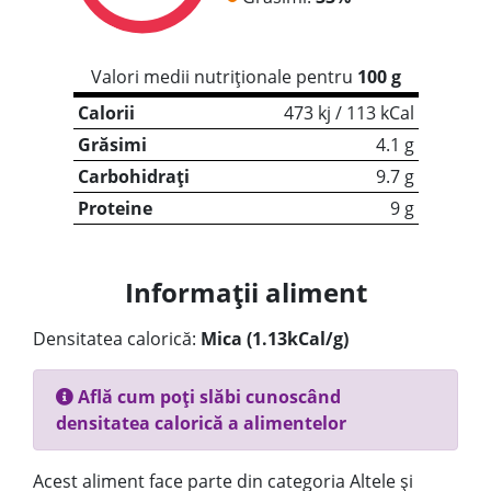
Valori medii nutriționale pentru
100 g
Calorii
473 kj / 113 kCal
Grăsimi
4.1 g
Carbohidrați
9.7 g
Proteine
9 g
Informații aliment
Densitatea calorică:
Mica (1.13kCal/g)
Află cum poți slăbi cunoscând
densitatea calorică a alimentelor
Acest aliment face parte din categoria Altele și