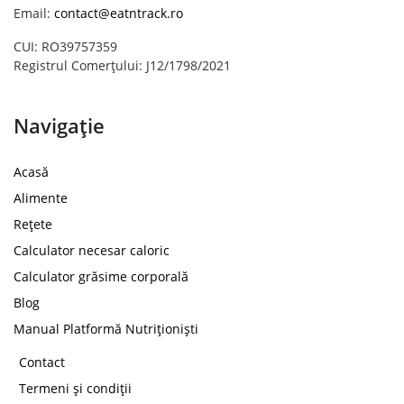
Email:
contact@eatntrack.ro
CUI: RO39757359
Registrul Comerțului: J12/1798/2021
Navigație
Acasă
Alimente
Rețete
Calculator necesar caloric
Calculator grăsime corporală
Blog
Manual Platformă Nutriționiști
Contact
Termeni și condiții