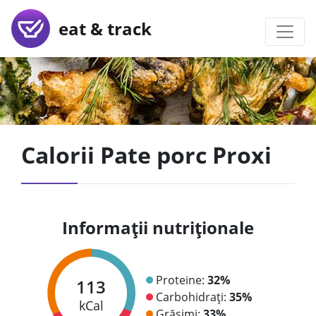
eat & track
Calorii Pate porc Proxi
Informații nutriționale
Proteine:
32%
113
Carbohidrați:
35%
kCal
Grăsimi:
33%