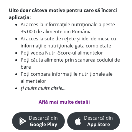
Uite doar câteva motive pentru care să încerci
aplicația:
Ai acces la informațiile nutriționale a peste
35.000 de alimente din România
Ai acces la sute de rețete și idei de mese cu
informațiile nutriționale gata completate
Poți vedea Nutri-Score-ul alimentelor
Poți căuta alimente prin scanarea codului de
bare
Poți compara informațiile nutriționale ale
alimentelor
și multe multe altele...
Află mai multe detalii
Descarcă din
Descarcă din
Google Play
App Store