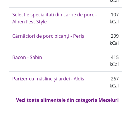
kCal
Selectie specialitati din carne de porc -
107
Alpen Fest Style
kCal
Cârnăciori de porc picanți - Periș
299
kCal
Bacon - Sabin
415
kCal
Parizer cu măsline și ardei - Aldis
267
kCal
Vezi toate alimentele din categoria Mezeluri