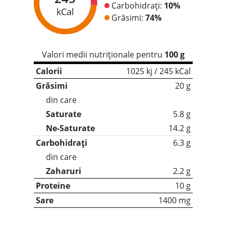
Carbohidrați:
10%
kCal
Grăsimi:
74%
Valori medii nutriționale pentru
100 g
Calorii
1025 kj / 245 kCal
Grăsimi
20 g
din care
Saturate
5.8 g
Ne-Saturate
14.2 g
Carbohidrați
6.3 g
din care
Zaharuri
2.2 g
Proteine
10 g
Sare
1400 mg