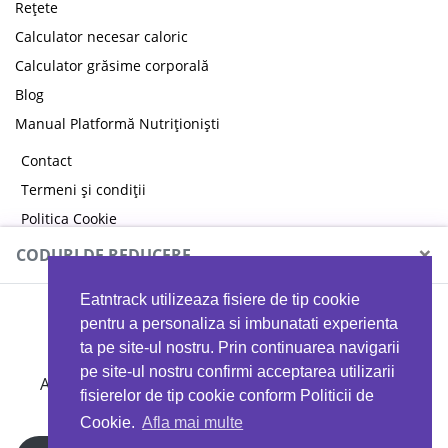
Rețete
Calculator necesar caloric
Calculator grăsime corporală
Blog
Manual Platformă Nutriționiști
Contact
Termeni și condiții
Politica Cookie
Politica de confidențialitate
×
CODURI DE REDUCERE
Eatntrack utilizeaza fisiere de tip cookie
MYPROTEIN
pentru a personaliza si imbunatati experienta
ta pe site-ul nostru. Prin continuarea navigarii
pe site-ul nostru confirmi acceptarea utilizarii
Ai
40%
reducere la orice comandă folosind codul
fisierelor de tip cookie conform Politicii de
EATTRACK
Cookie.
Afla mai multe