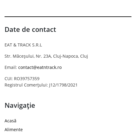
Date de contact
EAT & TRACK S.R.L
Str. Măceșului, Nr. 23A, Cluj-Napoca, Cluj
Email:
contact@eatntrack.ro
CUI: RO39757359
Registrul Comerțului: J12/1798/2021
Navigație
Acasă
Alimente