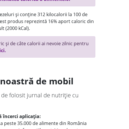
eluri și conține 312 kilocalorii la 100 de
st produs reprezintă 16% aport caloric din
lt (2000 kCal).
c și de câte calorii ai nevoie zilnic pentru
ici.
a noastră de mobil
 de folosit jurnal de nutriție cu
 încerci aplicația:
le a peste 35.000 de alimente din România