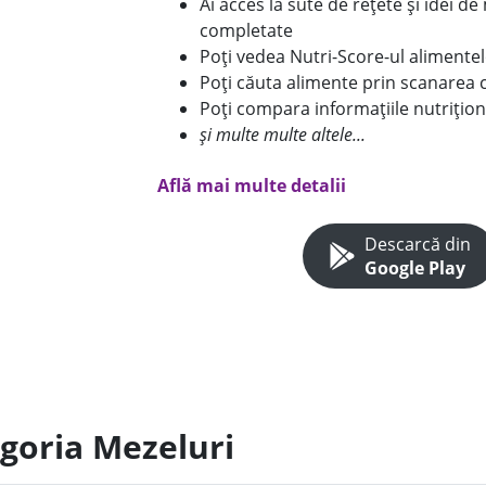
Ai acces la sute de rețete și idei d
completate
Poți vedea Nutri-Score-ul alimente
Poți căuta alimente prin scanarea 
Poți compara informațiile nutrițion
și multe multe altele...
Află mai multe detalii
Descarcă din
Google Play
egoria Mezeluri