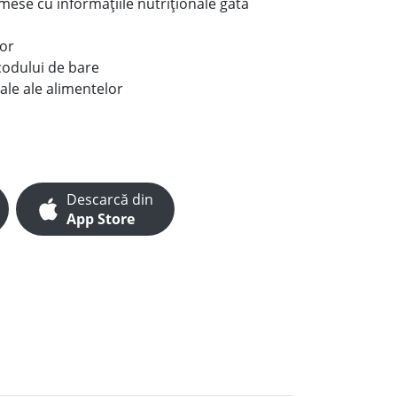
e mese cu informațiile nutriționale gata
lor
codului de bare
ale ale alimentelor
Descarcă din
App Store