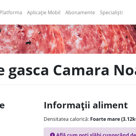
(current)
(current)
Platforma
Aplicație Mobil
Abonamente
Specialiști
de gasca Camara Noa
le
Informații aliment
Densitatea calorică:
Foarte mare (3.12k
Află cum poți slăbi cunoscând de