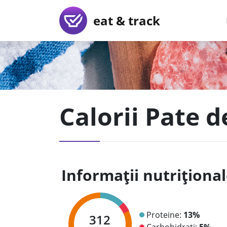
eat & track
Calorii Pate 
Informații nutriționa
Proteine:
13%
312
Carbohidrați:
5%