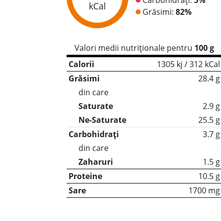
kCal
Grăsimi:
82%
Valori medii nutriționale pentru
100 g
Calorii
1305 kj / 312 kCal
Grăsimi
28.4 g
din care
Saturate
2.9 g
Ne-Saturate
25.5 g
Carbohidrați
3.7 g
din care
Zaharuri
1.5 g
Proteine
10.5 g
Sare
1700 mg