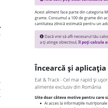
Acest aliment face parte din categoria Mez
grame. Consumul a 100 de grame din ace
cantitatea zilnică estimată pentru un adu
Dacă vrei să afli necesarul tău calori
a-ți atinge obiectivul,
îl poți calcula a
Încearcă și aplicați
Eat & Track - Cel mai rapid și ușor
alimente exclusiv din România
Uite doar câteva motive pentru care să
Ai acces la informațiile nutriționa