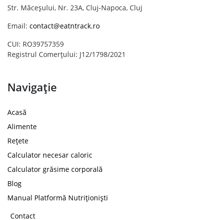
Str. Măceșului, Nr. 23A, Cluj-Napoca, Cluj
Email:
contact@eatntrack.ro
CUI: RO39757359
Registrul Comerțului: J12/1798/2021
Navigație
Acasă
Alimente
Rețete
Calculator necesar caloric
Calculator grăsime corporală
Blog
Manual Platformă Nutriționiști
Contact