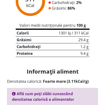
Carbohidrați:
2%
kCal
Grăsimi:
86%
Valori medii nutriționale pentru
100 g
Calorii
1301 kj / 311 kCal
Grăsimi
29.4 g
Carbohidrați
1.2 g
Proteine
9.4 g
Informații aliment
Densitatea calorică:
Foarte mare (3.11kCal/g)
Află cum poți slăbi cunoscând
densitatea calorică a alimentelor